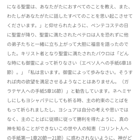
になる聖霊は、あなたがたにおすべてのことを教え、また、
わたしがあなたがたに話したすべてのことを思い起こさせて
くださいます。」と仰せられたように、ペンテコステの日
に聖霊が降り、聖霊に満たされたペテロは人を恐れずに他
の弟子たちと一緒に立ち上がって大胆に福音を語ったので
した。キリスト者となり聖霊に満たされたパウロは「どん
な時にも御霊によって祈りなさい（エペソ人への手紙6章18
節）。」「私は言います。御霊によって歩みなさい。そうす
れば肉の欲望を満足させるようなことはありません。（ガ
ラテヤ人への手紙5章16節）」と勧告しています。ネヘミヤ
しにしもヨシャパテにしても祈る時、主の約束のことばを
もって祈られましたし、ヨシュアは自分の考えや思いでは
なく、主のことばに従順に従って勝利を得たように、真の
神を知ることができないこの世や人の知恵（コリント人へ
の手紙第一1章20節ー21節）に惑わされないように、神がど