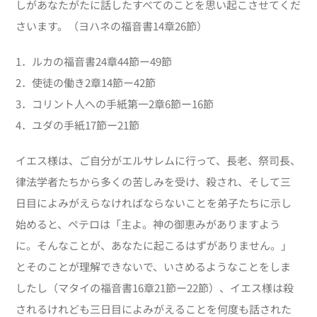
しがあなたがたに話したすべてのことを思い起こさせてくだ
さいます。（ヨハネの福音書14章26節）
1．ルカの福音書24章44節ー49節
2．使徒の働き2章14節ー42節
3．コリント人への手紙第一2章6節ー16節
4．ユダの手紙17節ー21節
イエス様は、ご自分がエルサレムに行って、長老、祭司長、
律法学者たちから多くの苦しみを受け、殺され、そして三
日目によみがえらなければならないことを弟子たちに示し
始めると、ペテロは「主よ。神の御恵みがありますよう
に。そんなことが、あなたに起こるはずがありません。」
とそのことが理解できないで、いさめるようなことをしま
したし（マタイの福音書16章21節ー22節）、イエス様は殺
されるけれども三日目によみがえることを何度も話された