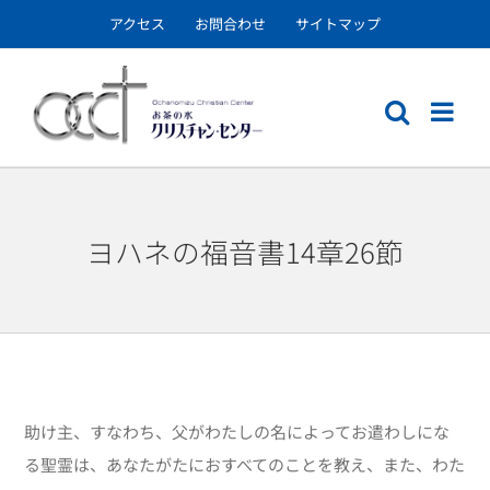
Skip
アクセス
お問合わせ
サイトマップ
to
content
ヨハネの福音書14章26節
助け主、すなわち、父がわたしの名によってお遣わしにな
る聖霊は、あなたがたにおすべてのことを教え、また、わた