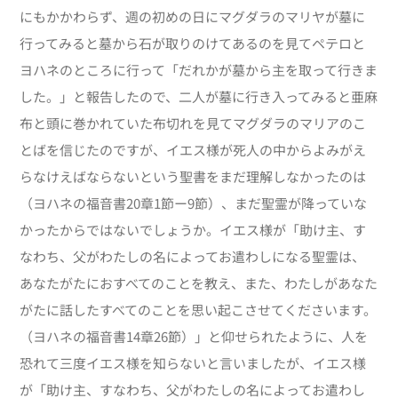
にもかかわらず、週の初めの日にマグダラのマリヤが墓に
行ってみると墓から石が取りのけてあるのを見てペテロと
ヨハネのところに行って「だれかが墓から主を取って行きま
した。」と報告したので、二人が墓に行き入ってみると亜麻
布と頭に巻かれていた布切れを見てマグダラのマリアのこ
とばを信じたのですが、イエス様が死人の中からよみがえ
らなけえばならないという聖書をまだ理解しなかったのは
（ヨハネの福音書20章1節ー9節）、まだ聖霊が降っていな
かったからではないでしょうか。イエス様が「助け主、す
なわち、父がわたしの名によってお遣わしになる聖霊は、
あなたがたにおすべてのことを教え、また、わたしがあなた
がたに話したすべてのことを思い起こさせてくださいます。
（ヨハネの福音書14章26節）」と仰せられたように、人を
恐れて三度イエス様を知らないと言いましたが、イエス様
が「助け主、すなわち、父がわたしの名によってお遣わし