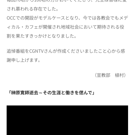
され慕われる存在でした。
OCCでの開設がモデルケースとなり、今では各教会でもメデ
ィカル・カフェが開催され地域社会において期待される役
割を果たすきっかけとなりました。
追悼番組をCGNTVさんが作成くださいましたこと心から感
謝申し上げます。
（宣教部 植村）
「榊原寛師逝去～その生涯と働きを偲んで」