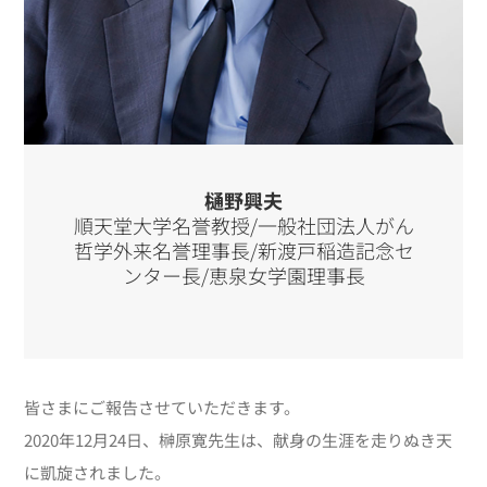
樋野興夫
順天堂大学名誉教授/一般社団法人がん
哲学外来名誉理事長/新渡戸稲造記念セ
ンター長/恵泉女学園理事長
皆さまにご報告させていただきます。
2020年12月24日、榊原寛先生は、献身の生涯を走りぬき天
に凱旋されました。