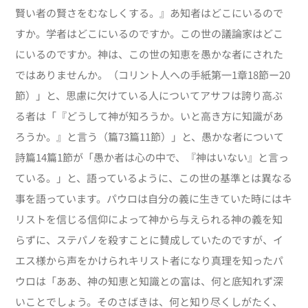
賢い者の賢さをむなしくする。』あ知者はどこにいるので
すか。学者はどこにいるのですか。この世の議論家はどこ
にいるのですか。神は、この世の知恵を愚かな者にされた
ではありませんか。（コリント人への手紙第一1章18節ー20
節）」と、思慮に欠けている人についてアサフは誇り高ぶ
る者は「『どうして神が知ろうか。いと高き方に知識があ
ろうか。』と言う（篇73篇11節）」と、愚かな者について
詩篇14篇1節が「愚か者は心の中で、『神はいない』と言っ
ている。」と、語っているように、この世の基準とは異なる
事を語っています。パウロは自分の義に生きていた時にはキ
リストを信じる信仰によって神から与えられる神の義を知
らずに、ステパノを殺すことに賛成していたのですが、イ
エス様から声をかけられキリスト者になり真理を知ったパ
ウロは「ああ、神の知恵と知識との富は、何と底知れず深
いことでしょう。そのさばきは、何と知り尽くしがたく、