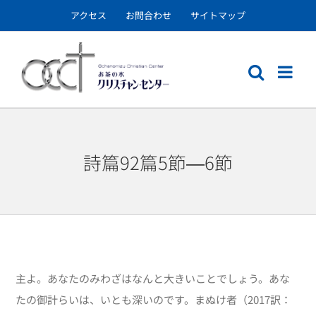
Skip
アクセス
お問合わせ
サイトマップ
to
content
詩篇92篇5節―6節
主よ。あなたのみわざはなんと大きいことでしょう。あな
たの御計らいは、いとも深いのです。まぬけ者（2017訳：