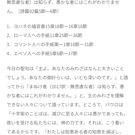
無思慮な者）は知らず、愚かな者にはこれがわかりませ
ん。（詩篇92篇5節―6節）
1．ヨハネの福音書15章18節ー16章16節
2．ローマ人への手紙11章25節ー36節
3．コリント人への手紙第一1章18節ー31節
4．エペソ人への手紙5章6節ー17節
今日の聖句は「主よ。あなたのみわざはなんと大きいこと
でしょう。あなたの御計らいは、いとも深いのです。」と語
ってから「まぬけ者（2017訳：無思慮な者）は知らず、愚
かな者にはこれがわかりません。」と、主のみわざを理解
できない人々について語っています。ところで、パウロは
「十字架のことばは、滅びに至る人々には愚かであっても、
救いを受ける私たちには、神の力です。それは、こう書い
てあるからです。『わたしは知恵ある者の知恵を滅ぼし、