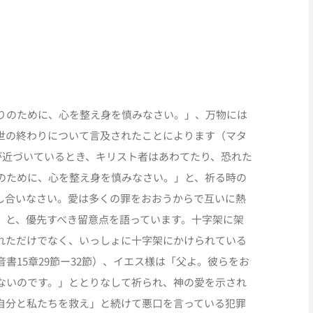
りのために、心を整え身を慎みなさい。」、万物には
世の終わりについて言及されたことによります（マタ
りが近づいているとき、キリスト者はあわてたり、恐れた
のために、心を整え身を慎みなさい。」と、祈る時の
し合いなさい。愛は多くの罪をおおうからで互いに熱
」と、優先すべき留意点を語っています。十字架に架
れただけでなく、いっしょに十字架にかけられている
書15章29節ー32節）、イエス様は「父よ。彼らをお
ないのです。」ととりなして祈られ、神の愛を示され
自分と私たちを救え」と続けて悪口を言っている犯罪