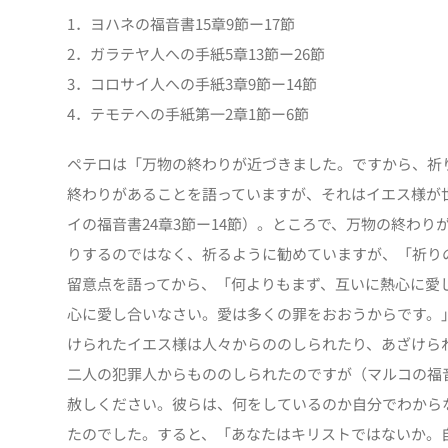
1．ヨハネの福音書15章9節ー17節
2．ガラテヤ人への手紙5章13節ー26節
3．コロサイ人への手紙3章9節ー14節
4．テモテへの手紙第一2章1節ー6節
ペテロは「万物の終わりが近づきました。ですから、祈
終わりがあることを語っていますが、それはイエス様が
イの福音書24章3節ー14節）。ところで、万物の終わ
りするのではなく、祈るように勧めていますが、「祈り
留意点を語ってから、「何よりもまず、互いに熱心に愛
心に愛し合いなさい。愛は多くの罪をおおうからです。
けられたイエス様は人々からののしられたり、あざけら
二人の犯罪人からもののしられたのですが（マルコの福音
赦しください。彼らは、何をしているのか自分でわから
たのでした。すると、「あなたはキリストではないか。