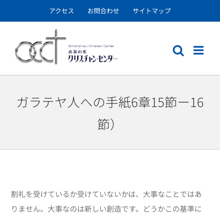
Skip
アクセス
お問合わせ
サイトマップ
to
content
ガラテヤ人への手紙6章15節ー16
節）
割礼を受けているか受けていないかは、大事なことではあ
りません。大事なのは新しい創造です。どうかこの基準に