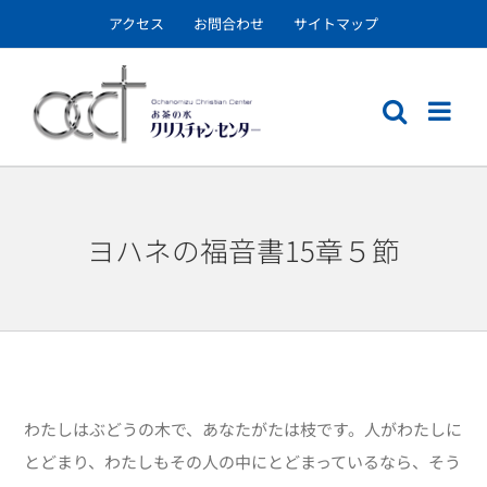
Skip
アクセス
お問合わせ
サイトマップ
to
content
ヨハネの福音書15章５節
わたしはぶどうの木で、あなたがたは枝です。人がわたしに
とどまり、わたしもその人の中にとどまっているなら、そう