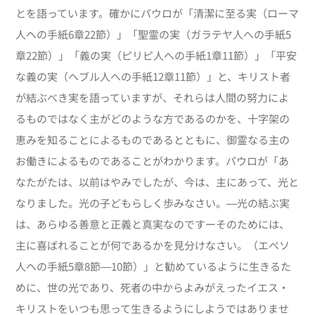
とを語っています。確かにパウロが「清潔に至る実（ローマ
人への手紙6章22節）」「聖霊の実（ガラテヤ人への手紙5
章22節）」「義の実（ピリピ人への手紙1章11節）」「平安
な義の実（ヘブル人への手紙12章11節）」と、キリスト者
が結ぶべき実を語っていますが、それらは人間の努力によ
るものではなく主がどのような方であるのかを、十字架の
恵みを知ることによるものであるとともに、御霊なる主の
お働きによるものであることがわかります。パウロが「あ
なたがたは、以前はやみでしたが、今は、主にあって、光と
なりました。光の子どもらしく歩みなさい。―光の結ぶ実
は、あらゆる善意と正義と真実なのですーそのためには、
主に喜ばれることが何であるかを見分けなさい。（エペソ
人への手紙5章8節―10節）」と勧めているように生きるた
めに、世の光であり、死者の中からよみがえったイエス・
キリストをいつも思って生きるようにしようではありませ