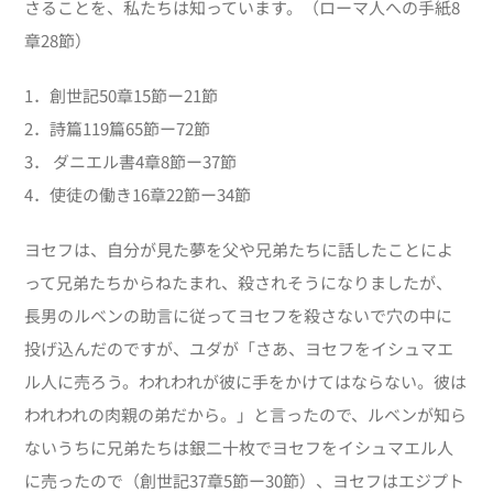
さることを、私たちは知っています。（ローマ人への手紙8
章28節）
1．創世記50章15節ー21節
2．詩篇119篇65節ー72節
3． ダニエル書4章8節ー37節
4．使徒の働き16章22節ー34節
ヨセフは、自分が見た夢を父や兄弟たちに話したことによ
って兄弟たちからねたまれ、殺されそうになりましたが、
長男のルベンの助言に従ってヨセフを殺さないで穴の中に
投げ込んだのですが、ユダが「さあ、ヨセフをイシュマエ
ル人に売ろう。われわれが彼に手をかけてはならない。彼は
われわれの肉親の弟だから。」と言ったので、ルベンが知ら
ないうちに兄弟たちは銀二十枚でヨセフをイシュマエル人
に売ったので（創世記37章5節ー30節）、ヨセフはエジプト