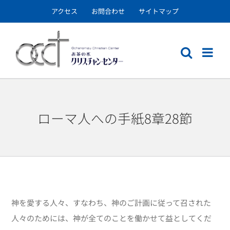
Skip
アクセス
お問合わせ
サイトマップ
to
content
ローマ人への手紙8章28節
神を愛する人々、すなわち、神のご計画に従って召された
人々のためには、神が全てのことを働かせて益としてくだ