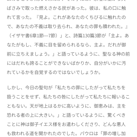
ばさみで取った燃えさかる炭があった。彼は、私の口に触
れて言った。『見よ。これがあなたのくちびるに触れたの
で、あなたの不義は取り去られ、あなたの罪も贖われた。』
（イザヤ書6章1節―7節）」と、詩篇130篇3節が「主よ。あ
なたがもし、不義に目を留められるなら、主よ。だれが御
前に立ちえましょう。」と語っているように、聖なる神の前
にはだれも誇ることができないばかりか、自分がいかに汚
れているかを自覚するのではないでしょうか。
しかし、今日の聖句が「私たちの罪にしたがって私たちを
扱うことをせず、私たちの咎にしたがって私たちに報いるこ
ともない。天が地上はるかに高いように、御恵みは、主を
恐れる者の上に大きい。」と語っているように、驚くべき
ことに神は御子イエス様をお遣わしくださり、どんな悪人
も救われる道を開かれたのでした。パウロは「罪の増し加