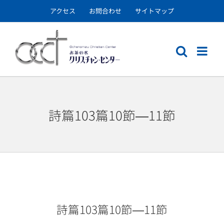
Skip
アクセス
お問合わせ
サイトマップ
to
content
詩篇103篇10節―11節
詩篇103篇10節―11節