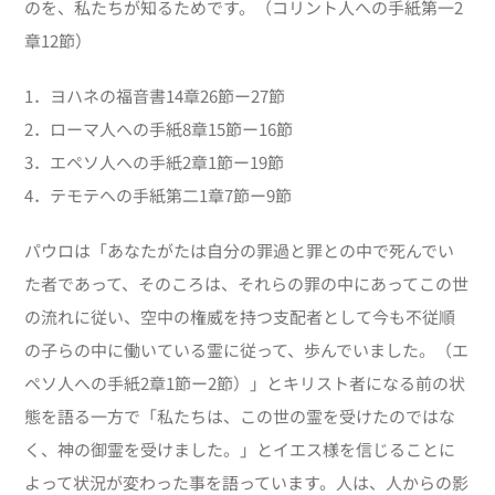
のを、私たちが知るためです。（コリント人への手紙第一2
章12節）
1．ヨハネの福音書14章26節ー27節
2．ローマ人への手紙8章15節ー16節
3．エペソ人への手紙2章1節ー19節
4．テモテへの手紙第二1章7節ー9節
パウロは「あなたがたは自分の罪過と罪との中で死んでい
た者であって、そのころは、それらの罪の中にあってこの世
の流れに従い、空中の権威を持つ支配者として今も不従順
の子らの中に働いている霊に従って、歩んでいました。（エ
ペソ人への手紙2章1節ー2節）」とキリスト者になる前の状
態を語る一方で「私たちは、この世の霊を受けたのではな
く、神の御霊を受けました。」とイエス様を信じることに
よって状況が変わった事を語っています。人は、人からの影