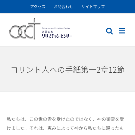
Skip
アクセス
お問合わせ
サイトマップ
to
content
コリント人への手紙第一2章12節
私たちは、この世の霊を受けたのではなく、神の御霊を受
けました。それは、恵みによって神から私たちに賜ったも