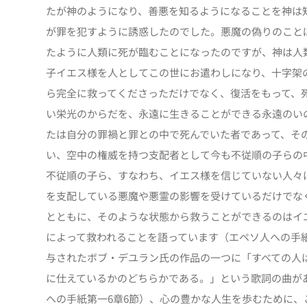
たが神のようになり、善悪を知るようになることを神は
が罪を犯すように誘惑したのでした。悪魔の偽りのこと
たように人類に死が臨むことになったのですが、神は人
子イエス様を人としてこの世にお遣わしになり、十字架
ら完全に救ってくださっただけでなく、復活をもって、
い栄光のからだを、永遠に生きることができる永遠のい
たは自分の罪禍と罪との中で死んでいた者であって、そ
い、空中の権威を持つ支配者として今も不従順の子らの
不従順の子ら、すなわち、イエス様を信じていない人々
を支配している悪魔や悪霊の影響を受けているだけでな
とともに、そのような状態から救うことができるのはイ
によって救われることを語っています（エペソ人への手紙
与されたボブ・デユラン氏の作品の一つに「すべての人
に仕えているかのどちらかである。」という歌詞の曲が
への手紙第一6章6節）、心の豊かな人生を歩むために