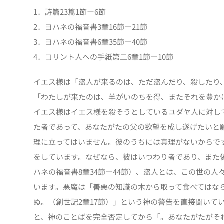
1．詩篇23篇1節ー6節
2．ヨハネの福音書3章16節ー21節
3．ヨハネの福音書6章35節ー40節
4．コリント人への手紙第二6章1節ー10節
イエス様は「盗人が来るのは、ただ盗んだり、殺したり
「わたしが来たのは、羊がいのちを得、またそれを豊か
イエス様はイエス様を殺そうとしているユダヤ人に対し
た者であって、あなたがたの父の欲望を成し遂げたいと
理に立ってはいません。彼のうちには真理がないからで
をしています。なぜなら、彼はいつわり者であり、また
ハネの福音書8章34節ー44節）、盗人とは、この世の
います。悪魔は「善悪の知識の木から取って食べてはな
ぬ。（創世記2章17節）」という神の警告を直接聞いて
と、神のことばを完全否定してから「。あなたがたがそ