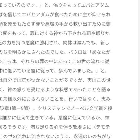
知っているのです。」と、偽りをもってエバとアダム
ばを信じてエバとアダムが食べたために主が仰せられ
類を死をもたらす罪や悪魔の手から救い出すために御
の死をもって、罪に対する神から下される罰や怒りか
死の力を持つ悪魔に勝利され、肉体は滅んでも、新し
のちを明らかにされたのでした。パウロは「あなたが
のころは、それらの罪の中にあってこの世の流れに従
中に働いている霊に従って、歩んでいました。」と、
は自分では気がつかないことが多ですが、実はこの世
く、神の怒りを受けるような状態であったことを語る
エス様以外におられないことを、行いではなく、恵み
2章1節ー9節）。クリスチャンでノーベル文学賞を授
は誰かに仕えて生きている。悪魔に仕えているか、神
あるそうです。満ち足りる心を伴う敬虔さに（テモテ
、この世の流れに流されないように、永遠のいのちが与