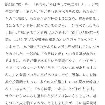
記2章17節）を、「あなたがたは決して死にません。」と完
全に否定し「あなたがたがそれを食べるその時、あなたが
たの目が開け、あなたがたが神のようになり、善悪を知るよ
うになることを神は知っているのです。」と食べてはならな
い理由が別にあることを告げたのですが（創世記3章4節ー5
節)、エバとアダムが善悪の知識の木から取って食べたこと
によって、神が仰せられたように人類に死が臨むことになっ
たのでした。一般的に「うそは方便」という言葉が象徴す
るように、うそが罪であるという意識がなく、かつてテレ
ビでコメンタリーの人が「うそにも良いものがありますよ
ね。」と発言されたことがありましたが、近年オレオレ詐
欺や投資話をもって、多くの人が騙されている現状が報道さ
れているように、「うそは罪」であることがわかります。
サウルからいのちを狙われたダビデは神の守りを忘れ、嘘
をついて人を騙すようなことをしましたが、その結果窮地