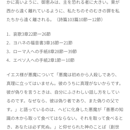
かに高いように、御恵みは、主を恐れる者に大きい。東が
西から遠く離れているように、私たちのそのむきの罪を私
たちから遠く離される。（詩篇103篇10節ー12節）
1．哀歌3章22節ー26節
2．ヨハネの福音書3章16節ー21節
3．ローマ人への手紙8章28節ー39節
4．エペソ人への手紙2章1節ー10節
イエス様が悪魔について「悪魔は初めから人殺しであり、
真理に立ってはいません。彼のうちに真理がないからです。
彼が偽りを言うときは、自分にふさわしい話し方をしてい
るのです。なぜなら、彼は偽り者であり、また偽りの父で
す。」と語っているのは、ヘビに化身した悪魔が「善悪の知
識の木から取って食べてはならない。それを取って食べると
き、あなたは必ず死ぬ。」と仰せられた神のことば（創世