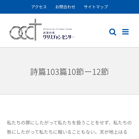
Skip
アクセス
お問合わせ
サイトマップ
to
content
詩篇103篇10節ー12節
私たちの罪にしたがって私たちを扱うことをせず、私たちの
咎にしたがって私たちに報いることもない。天が地上はる