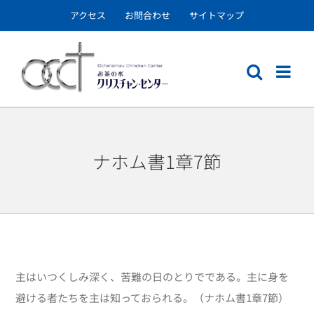
Skip
アクセス
お問合わせ
サイトマップ
to
content
ナホム書1章7節
主はいつくしみ深く、苦難の日のとりでである。主に身を
避ける者たちを主は知っておられる。（ナホム書1章7節）