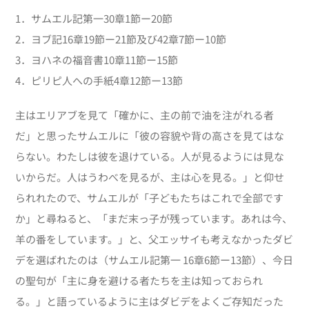
1．サムエル記第一30章1節ー20節
2．ヨブ記16章19節ー21節及び42章7節ー10節
3．ヨハネの福音書10章11節ー15節
4．ピリピ人への手紙4章12節ー13節
主はエリアブを見て「確かに、主の前で油を注がれる者
だ」と思ったサムエルに「彼の容貌や背の高さを見てはな
らない。わたしは彼を退けている。人が見るようには見な
いからだ。人はうわべを見るが、主は心を見る。」と仰せ
られれたので、サムエルが「子どもたちはこれで全部です
か」と尋ねると、「まだ末っ子が残っています。あれは今、
羊の番をしています。」と、父エッサイも考えなかったダビ
デを選ばれたのは（サムエル記第一 16章6節ー13節）、今日
の聖句が「主に身を避ける者たちを主は知っておられ
る。」と語っているように主はダビデをよくご存知だった