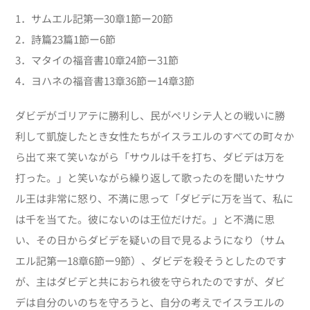
1．サムエル記第一30章1節ー20節
2．詩篇23篇1節ー6節
3．マタイの福音書10章24節ー31節
4．ヨハネの福音書13章36節ー14章3節
ダビデがゴリアテに勝利し、民がペリシテ人との戦いに勝
利して凱旋したとき女性たちがイスラエルのすべての町々か
ら出て来て笑いながら「サウルは千を打ち、ダビデは万を
打った。」と笑いながら繰り返して歌ったのを聞いたサウ
ル王は非常に怒り、不満に思って「ダビデに万を当て、私に
は千を当てた。彼にないのは王位だけだ。」と不満に思
い、その日からダビデを疑いの目で見るようになり（サム
エル記第一18章6節ー9節）、ダビデを殺そうとしたのです
が、主はダビデと共におられ彼を守られたのですが、ダビ
デは自分のいのちを守ろうと、自分の考えでイスラエルの