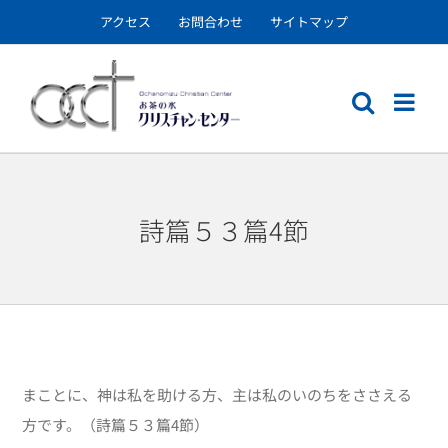
Skip
アクセス
お問合わせ
サイトマップ
to
content
詩篇５３篇4節
まことに、神は私を助ける方、主は私のいのちをささえる
方です。（詩篇５３篇4節）