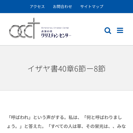
Skip
アクセス
お問合わせ
サイトマップ
to
content
イザヤ書40章6節ー8節
「呼ばわれ」という声がする。私は、「何と呼ばわりまし
ょう。」と答えた。「すべての人は草、その栄光は、、みな