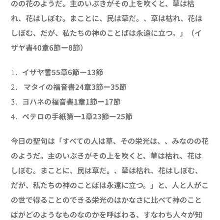
のの花のようだ。主のいぶきがその上を吹くと、草は枯
れ、花はしぼむ。まことに、民は草だ。、草は枯れ、花は
しぼむ、だが、私たちの神のことばは永遠に立つ。」（イ
ザヤ書
40
章
6
節ー
8
節）
1．
イザヤ書
55
章
6
節ー
13
節
2．
マタイの福音書
24
章
3
節ー
35
節
3．
ヨハネの福音書
1
章
1
節ー
17
節
4．
ペテロの手紙第一
1
章
23
節ー
25
節
今日の聖句は「すべての人は草、その栄光は、、みなのの花
のようだ。主のいぶきがその上を吹くと、草は枯れ、花は
しぼむ。まことに、民は草だ。、草は枯れ、花はしぼむ、
だが、私たちの神のことばは永遠に立つ。」と、人と人がこ
の世で得ることのできる栄光のはかなさに比べて神のこと
ばがどのようなものなのかを呼ばわる、すなわち人々が知