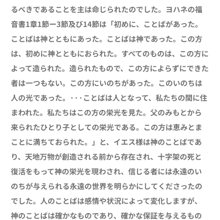
るべきであることを主は命じられたのでした。ヨハネの福
音書
1
章
1
節ー
3
節及び
14
節は「初めに、ことばがあった。
ことばは神とともにあった。ことばは神であった。この方
は、初めに神とともにおられた。すべてのものは、この方に
よって造られた。造られたもので、この方によらずにできた
者は一つもない。この方にいのちがあった。このいのちは
人の光であった。···ことばは人となって、私たちの間に住
まわれた。私たちはこの方の栄光を見た。父のみもとから
来られたひとり子としての栄光である。この方は恵みとま
ことに満ちておられた。」と、イエス様は神のことばであ
り、天地万物が創造される前から存在され、十字架の死と
復活をもって神の栄光を現わされ、信じる者には永遠のい
のちが与えられる永遠の世界を明らかにしてくださったの
でした。人のことばは感情や状況によって変化しますが、
神のことばは確かなものであり、確かな保証を与えるもの