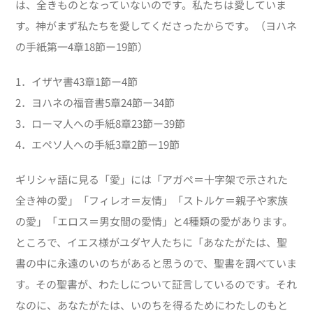
は、全きものとなっていないのです。私たちは愛していま
す。神がまず私たちを愛してくださったからです。（ヨハネ
の手紙第一4章18節ー19節）
1．イザヤ書43章1節ー4節
2．ヨハネの福音書5章24節ー34節
3．ローマ人への手紙8章23節ー39節
4．エペソ人への手紙3章2節ー19節
ギリシャ語に見る「愛」には「アガペ＝十字架で示された
全き神の愛」「フィレオ＝友情」「ストルケ＝親子や家族
の愛」「エロス＝男女間の愛情」と4種類の愛があります。
ところで、イエス様がユダヤ人たちに「あなたがたは、聖
書の中に永遠のいのちがあると思うので、聖書を調べていま
す。その聖書が、わたしについて証言しているのです。それ
なのに、あなたがたは、いのちを得るためにわたしのもと