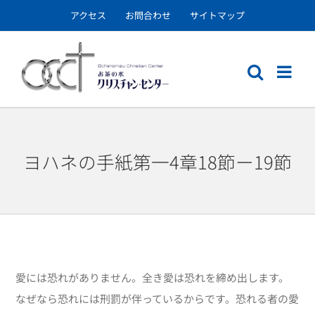
Skip
アクセス
お問合わせ
サイトマップ
to
content
ヨハネの手紙第一4章18節ー19節
愛には恐れがありません。全き愛は恐れを締め出します。
なぜなら恐れには刑罰が伴っているからです。恐れる者の愛