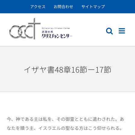
Skip
アクセス
お問合わせ
サイトマップ
to
content
イザヤ書48章16節ー17節
今、神である主は私を、その御霊とともに遣わされた。あ
なたを贖う主、イスラエルの聖なる方はこう仰せられる。