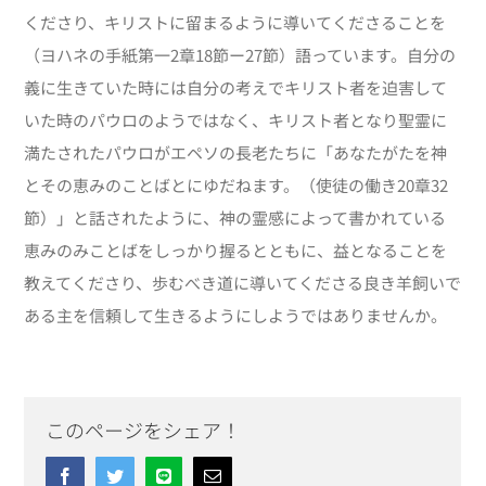
くださり、キリストに留まるように導いてくださることを
（ヨハネの手紙第一2章18節ー27節）語っています。自分の
義に生きていた時には自分の考えでキリスト者を迫害して
いた時のパウロのようではなく、キリスト者となり聖霊に
満たされたパウロがエペソの長老たちに「あなたがたを神
とその恵みのことばとにゆだねます。（使徒の働き20章32
節）」と話されたように、神の霊感によって書かれている
恵みのみことばをしっかり握るとともに、益となることを
教えてくださり、歩むべき道に導いてくださる良き羊飼いで
ある主を信頼して生きるようにしようではありませんか。
このページをシェア！
Facebook
Twitter
Line
Email