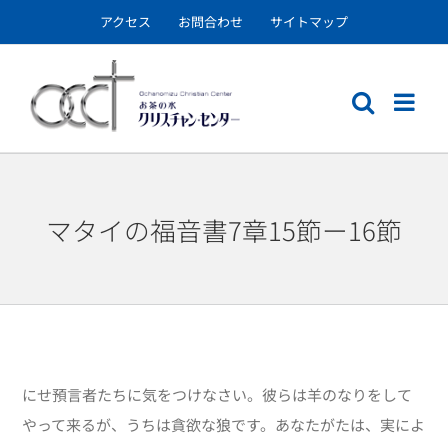
Skip
アクセス
お問合わせ
サイトマップ
to
content
マタイの福音書7章15節ー16節
にせ預言者たちに気をつけなさい。彼らは羊のなりをして
やって来るが、うちは貪欲な狼です。あなたがたは、実によ