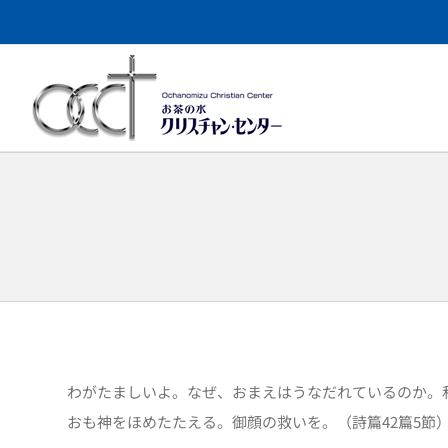
Skip
to
content
わがたましいよ。なぜ、おまえはうなだれているのか。
おも神をほめたたえる。御顔の救いを。（詩篇42篇5節