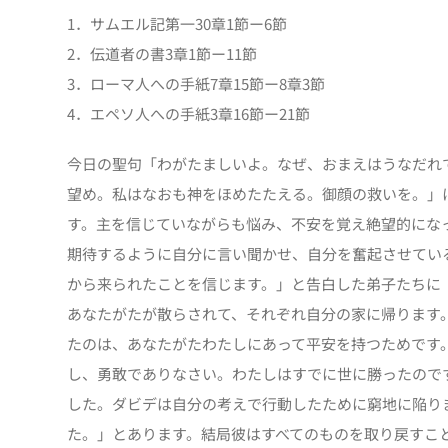
1．サムエル記第一30章1節ー6節
2．伝道者の書3章1節ー11節
3．ローマ人への手紙7章15節ー8章3節
4．エペソ人への手紙3章16節ー21節
今日の聖句「わがたましいよ。なぜ、おまえはうなだれ
望め。私はなおも神をほめたたえる。御顔の救いを。」
す。主を信じていながらも悩み、不安を覚え絶望的にな
期待するように自分に言い聞かせ、自分を奮起させてい
から来られたことを信じます。」と告白した弟子たちに
あなたがたが散らされて、それぞれ自分の家に帰ります
たのは、あなたがたわたしにあって平安を持つためです
し、勇敢でありなさい。わたしはすでに世に勝ったのです
した。ダビデは自分の考えで行動したために窮地に陥り
た。」とあります。結局彼はすべてのものを取り戻すこ