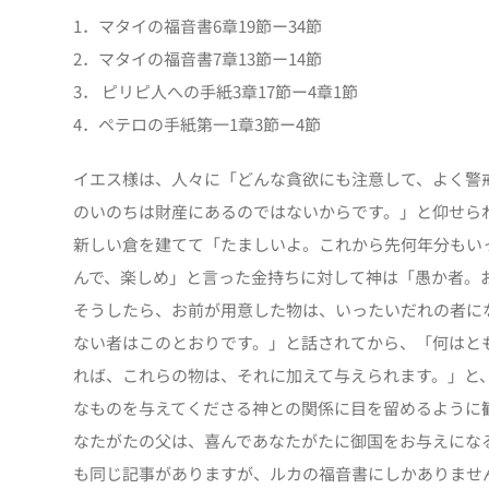
1．マタイの福音書6章19節ー34節
2．マタイの福音書7章13節ー14節
3． ピリピ人への手紙3章17節ー4章1節
4．ペテロの手紙第一1章3節ー4節
イエス様は、人々に「どんな貪欲にも注意して、よく警
のいのちは財産にあるのではないからです。」と仰せら
新しい倉を建てて「たましいよ。これから先何年分もい
んで、楽しめ」と言った金持ちに対して神は「愚か者。
そうしたら、お前が用意した物は、いったいだれの者に
ない者はこのとおりです。」と話されてから、「何はと
れば、これらの物は、それに加えて与えられます。」と
なものを与えてくださる神との関係に目を留めるように
なたがたの父は、喜んであなたがたに御国をお与えにな
も同じ記事がありますが、ルカの福音書にしかありませ