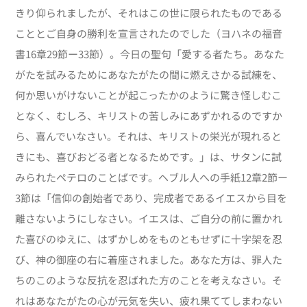
きり仰られましたが、それはこの世に限られたものである
こととご自身の勝利を宣言されたのでした（ヨハネの福音
書16章29節ー33節）。今日の聖句「愛する者たち。あなた
がたを試みるためにあなたがたの間に燃えさかる試練を、
何か思いがけないことが起こったかのように驚き怪しむこ
となく、むしろ、キリストの苦しみにあずかれるのですか
ら、喜んでいなさい。それは、キリストの栄光が現れると
きにも、喜びおどる者となるためです。」は、サタンに試
みられたペテロのことばです。ヘブル人への手紙12章2節ー
3節は「信仰の創始者であり、完成者であるイエスから目を
離さないようにしなさい。イエスは、ご自分の前に置かれ
た喜びのゆえに、はずかしめをものともせずに十字架を忍
び、神の御座の右に着座されました。あなた方は、罪人た
ちのこのような反抗を忍ばれた方のことを考えなさい。そ
れはあなたがたの心が元気を失い、疲れ果ててしまわない