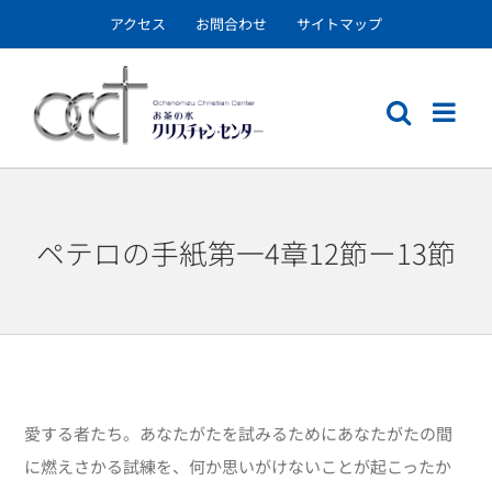
Skip
アクセス
お問合わせ
サイトマップ
to
content
ペテロの手紙第一4章12節ー13節
愛する者たち。あなたがたを試みるためにあなたがたの間
に燃えさかる試練を、何か思いがけないことが起こったか