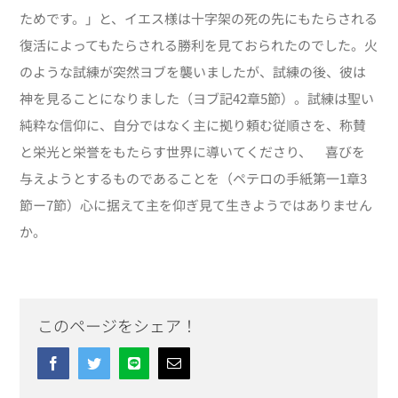
ためです。」と、イエス様は十字架の死の先にもたらされる
復活によってもたらされる勝利を見ておられたのでした。火
のような試練が突然ヨブを襲いましたが、試練の後、彼は
神を見ることになりました（ヨブ記42章5節）。試練は聖い
純粋な信仰に、自分ではなく主に拠り頼む従順さを、称賛
と栄光と栄誉をもたらす世界に導いてくださり、 喜びを
与えようとするものであることを（ペテロの手紙第一1章3
節ー7節）心に据えて主を仰ぎ見て生きようではありません
か。
このページをシェア！
Facebook
Twitter
Line
Email