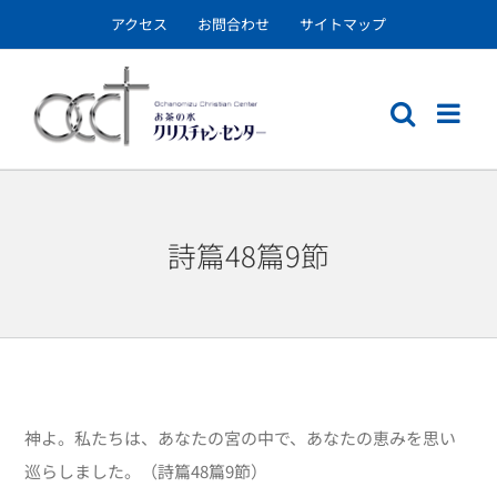
Skip
アクセス
お問合わせ
サイトマップ
to
content
詩篇48篇9節
神よ。私たちは、あなたの宮の中で、あなたの恵みを思い
巡らしました。（詩篇48篇9節）