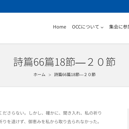
Home
OCCについて
集会に参
詩篇66篇18節―２０節
ホーム
詩篇66篇18節―２０節
＞
くださらない。しかし、確かに、聞き入れ、私の祈り
祈りを退けず、御恵みを私から取り去られなかった。