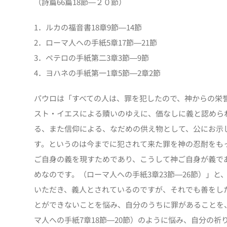
（詩篇66篇18節―２０節）
1．ルカの福音書18章9節―14節
2．ローマ人への手紙5章17節―21節
3．ペテロの手紙第二3章3節―9節
4．ヨハネの手紙第一1章5節―2章2節
パウロは「すべての人は、罪を犯したので、神からの栄
スト・イエスによる贖いのゆえに、価なしに義と認めら
る、また信仰による、なだめの供え物として、公にお示
す。というのは今までに犯されて来た罪を神の忍耐をも
ご自身の義を現すためであり、こうして神ご自身が義で
めなのです。（ローマ人への手紙3章23節―26節）」
いただき、義人とされているのですが、それでも善をし
とができないことを悩み、自分のうちに罪があることを
マ人への手紙7章18節―20節）のように悩み、自分の