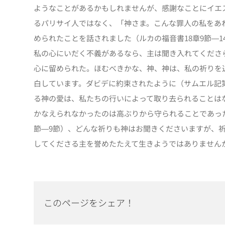
ようなことがあるかもしれませんが、感謝なことにイエ
るパリサイ人ではなく、「神さま。こんな罪人の私をあ
められたことを話されました（ルカの福音書18章9節―
私の心にいだく不義があるなら、主は聞き入れてくださ
心に留められた。ほむべきかな、神、神は、私の祈りを
白しています。ダビデに約束されたように（サムエル記第
る神の愛は、私たちの行いによって取り去られることは
かなえられなかったのは高ぶりから守られることであった
節―9節）、どんな祈りも神はお聞きくださいますが、
してくださる主を誉めたたえて生きようではありません
このページをシェア！