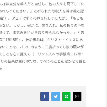
ス様は自分を義人だと自任し、他の人々を見下してい
われんでください。」と祈られた取税人を神は義と認
14節）。ダビデは多くの罪を犯しましたが、「もしも
らない。しかし、確かに、聞き入れ、私の祈りの声を
退けず、御恵みを私から取り去られなかった。」と告
二7章15節）、神の恵みは、キリスト・イエスにあ
ないことを、パウロのように三度祈っても彼の願いが
ことを心に据えて（コリント人への手紙第二12章7
祈りの結果は主にゆだね、すべてのことを働かせて益と
か。
Facebook
Twitter
Line
Email