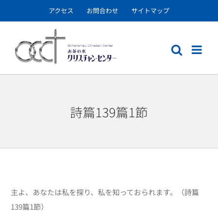
Skip
アクセス
お問合わせ
サイトマップ
to
content
詩篇139篇1節
主よ、あなたは私を探り、私を知っておられます。（詩篇
139篇1節）