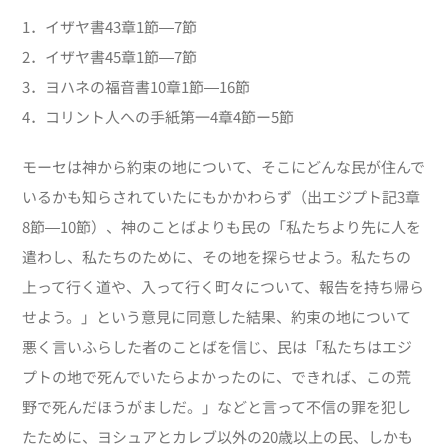
1．イザヤ書43章1節―7節
2．イザヤ書45章1節―7節
3．ヨハネの福音書10章1節―16節
4．コリント人への手紙第一4章4節ー5節
モーセは神から約束の地について、そこにどんな民が住んで
いるかも知らされていたにもかかわらず（出エジプト記3章
8節―10節）、神のことばよりも民の「私たちより先に人を
遣わし、私たちのために、その地を探らせよう。私たちの
上って行く道や、入って行く町々について、報告を持ち帰ら
せよう。」という意見に同意した結果、約束の地について
悪く言いふらした者のことばを信じ、民は「私たちはエジ
プトの地で死んでいたらよかったのに、できれば、この荒
野で死んだほうがましだ。」などと言って不信の罪を犯し
たために、ヨシュアとカレブ以外の20歳以上の民、しかも