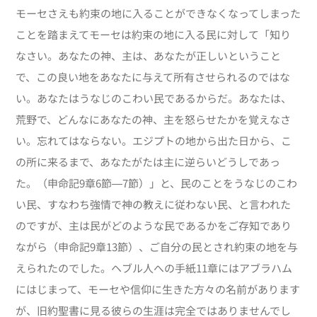
モーセさえも約束の地に入ることができなくなってしまった
ことを踏まえてモーセは約束の地に入る民に対して「知り
なさい。あなたの神、主は、あなたが正しいということ
で、この良い地をあなたに与えて所有させられるのではな
い。あなたはうなじのこわい民であるからだ。あなたは、
荒野で、どんなにあなたの神、主を怒らせたかを覚えなさ
い。忘れてはならない。エジプトの地から出た日から、こ
の所に来るまで、あなたがたは主に逆らいどうしであっ
た。（申命記9章6節―7節）」と、民のことをうなじのこわ
い民、すなわち強情で神の教えに従わない民、と言われた
のですが、主は民がどのような民であるかをご存知であり
ながら（申命記9章13節）、ご自分の民とされ約束の地を与
えられたのでした。ヘブル人への手紙11章にはアブラハム
にはじまって、モーセや信仰に生きた方々の名前があります
が、旧約聖書に見る彼らの生涯は完全ではありませんでし