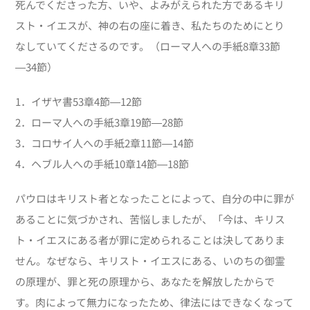
死んでくださった方、いや、よみがえられた方であるキリ
スト・イエスが、神の右の座に着き、私たちのためにとり
なしていてくださるのです。（ローマ人への手紙8章33節
―34節）
1．イザヤ書53章4節―12節
2．ローマ人への手紙3章19節―28節
3．コロサイ人への手紙2章11節―14節
4．ヘブル人への手紙10章14節―18節
パウロはキリスト者となったことによって、自分の中に罪が
あることに気づかされ、苦悩しましたが、「今は、キリス
ト・イエスにある者が罪に定められることは決してありま
せん。なぜなら、キリスト・イエスにある、いのちの御霊
の原理が、罪と死の原理から、あなたを解放したからで
す。肉によって無力になったため、律法にはできなくなって