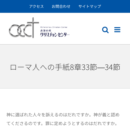
Skip
アクセス
お問合わせ
サイトマップ
to
content
ローマ人への手紙8章33節―34節
神に選ばれた人々を訴えるのはだれですか。神が義と認め
てくださるのです。罪に定めようとするのはだれですか。