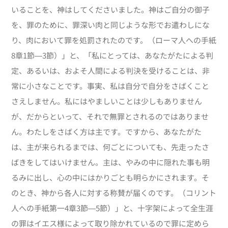
いることを、神はしてくださいました。神はご自分の御子
を、罪のために、罪深い肉と同じような形でお遣わしにな
り、肉において罪を処罰されたのです。（ローマ人への手紙
8章1節―3節）」と、「私にとっては、あなたがたによる判
定、あるいは、およそ人間による判決を受けることは、非
常に小さなことです。事実、私は自分で自分をさばくこと
さえしません。私にはやましいことは少しもありません
が、だからといって、それで無罪とされるのではありませ
ん。わたしをさばく方は主です。ですから、あなたがた
は、主が来られるまでは、何ごとについても、先走ったさ
ばきをしてはいけません。主は、やみの中に隠れた事も明
るみに出し、心の中にはかりごとも明らかにされます。そ
のとき、神から各人に対する称賛が届くのです。（コリント
人への手紙第一4章3節―5節）」と、十字架によって全生涯
の罪はイエス様によって取り除かれているので罪に定めら