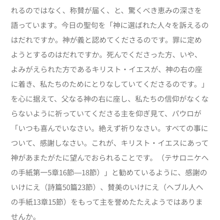
れるのではなく、称賛が届く、と、驚くべき恵みの深さを
語っています。今日の聖句を「神に選ばれた人々を訴えるの
はだれですか。神が義と認めてくださるのです。罪に定め
ようとするのはだれですか。死んでくださった方、いや、
よみがえられた方であるキリスト・イエスが、神の右の座
に着き、私たちのためにとりなしていてくださるのです。」
を心に据えて、父なる神の右に座し、私たちの信仰がなくな
らないように祈っていてくださる主を仰ぎ見て、パウロが
「いつも喜んでいなさい。絶えず祈りなさい。すべての事に
ついて、感謝しなさい。これが、キリスト・イエスにあって
神があまたがたに望んでおられることです。（テサロニケへ
の手紙第一5章16節―18節）」と勧めているように、感謝の
いけにえ（詩篇50篇23節）、賛美のいけにえ（ヘブル人へ
の手紙13章15節）をもって主を誉めたたえようではありま
せんか。