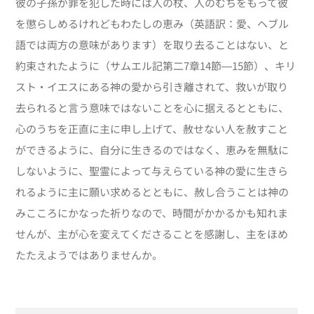
彼の子孫が罪を犯した時には人の杖、人のむちをもって彼
を懲らしめるけれどもわたしの恵み（英語訳：愛、ヘブル
語では両方の意味があります）を取り去ることはない、と
約束されたように（サムエル記第二7章14節―15節）、キリ
スト・イエスにある神の愛から引き離されて、救いが取り
去られると言う意味ではないことを心に据えるとともに、
心のうちを正直に主に申し上げて、赦せない人を赦すこと
ができるように、自分に生きるのではなく、恵みを無駄に
しないように、聖霊によって与えらている神の愛に生きら
れるように主に願い求めるとともに、赦し合うことは神の
みこころにかなった祈りなので、時間がかかるかも知れま
せんが、主が心を変えてくださることを感謝し、主をほめ
たたえようではありませんか。