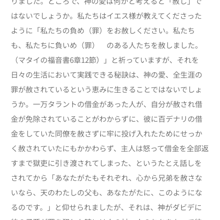
りました。ところで、神の愛は何かと考えると「赦し」で
はないでしょうか。私たちはイエス様が教えてくださった
ように「私たちの負め（罪）をお赦しください。私たち
も、私たちに負いめ（罪） のある人たちを赦しました。
（マタイの福音書6章12節）」と祈っていますが、それを
日々の生活において実践できる秘訣は、神の愛、全生涯の
罪が赦されているという恵みに生きることではないでしょ
うか。一万タラントの借金があった人が、自分が赦され借
金が免除されていることがわからずに、彼に百デナリの借
金をしていた同僚を赦さずに牢に投げ入れたためにせっか
く赦されていたにもかかわらず、主人は怒って借金を全部返
すまで獄吏に引き渡されてしまった、というたとえ話しを
されてから「あなたがたもそれぞれ、心から兄弟を赦さな
いなら、天のわたしの父も、あなたがたに、このようにな
るのです。」と仰せられましたが、それは、神がダビデに