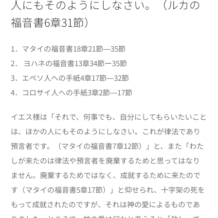
人にもそのようにしなさい。（ルカの
福音書
6
章
31
節）
1．マタイの福音書
18
章
21
節―
35
節
2． ヨハネの福音書13章34節ー35節
3．エペソ人への手紙
4
章
17
節―
32
節
4．コロサイ人への手紙
3
章
2
節―
17
節
イエス様は「それで、何事でも、自分にしてもらいたいこと
は、ほかの人にもそのようにしなさい。これが律法であり
預言者です。（マタイの福音書7章12節）」と、また「わた
しが来たのは律法や預言者を廃棄するためと思ってはなり
ません。廃棄するためではなく、成就するために来たので
す（マタイの福音書5章17節）」と仰せられ、十字架の死を
もって成就されたのですが、それは神の愛によるものであ