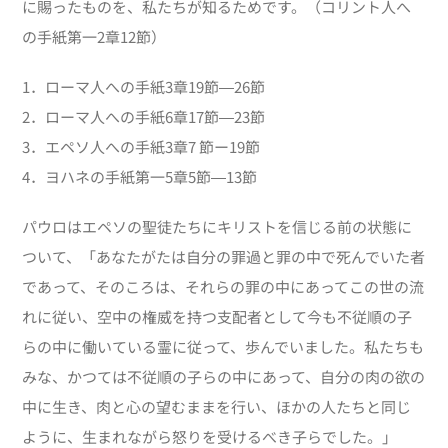
に賜ったものを、私たちが知るためです。（コリント人へ
の手紙第一2章12節）
1．ローマ人への手紙
3
章
19
節―
26
節
2．ローマ人への手紙6章
17
節―
23
節
3．エペソ人への手紙3章7 節ー19節
4．ヨハネの手紙第一5章5節―13節
パウロはエペソの聖徒たちにキリストを信じる前の状態に
ついて、「あなたがたは自分の罪過と罪の中で死んでいた者
であって、そのころは、それらの罪の中にあってこの世の流
れに従い、空中の権威を持つ支配者として今も不従順の子
らの中に働いている霊に従って、歩んでいました。私たちも
みな、かつては不従順の子らの中にあって、自分の肉の欲の
中に生き、肉と心の望むままを行い、ほかの人たちと同じ
ように、生まれながら怒りを受けるべき子らでした。」