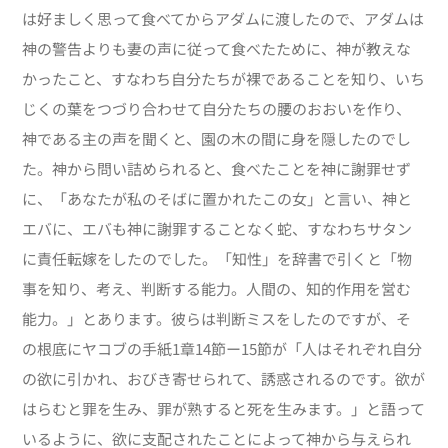
は好ましく思って食べてからアダムに渡したので、アダムは
神の警告よりも妻の声に従って食べたために、神が教えな
かったこと、すなわち自分たちが裸であることを知り、いち
じくの葉をつづり合わせて自分たちの腰のおおいを作り、
神である主の声を聞くと、園の木の間に身を隠したのでし
た。神から問い詰められると、食べたことを神に謝罪せず
に、「あなたが私のそばに置かれたこの女」と言い、神と
エバに、エバも神に謝罪することなく蛇、すなわちサタン
に責任転嫁をしたのでした。「知性」を辞書で引くと「物
事を知り、考え、判断する能力。人間の、知的作用を営む
能力。」とあります。彼らは判断ミスをしたのですが、そ
の根底にヤコブの手紙1章14節ー15節が「人はそれぞれ自分
の欲に引かれ、おびき寄せられて、誘惑されるのです。欲が
はらむと罪を生み、罪が熟すると死を生みます。」と語って
いるように、欲に支配されたことによって神から与えられ