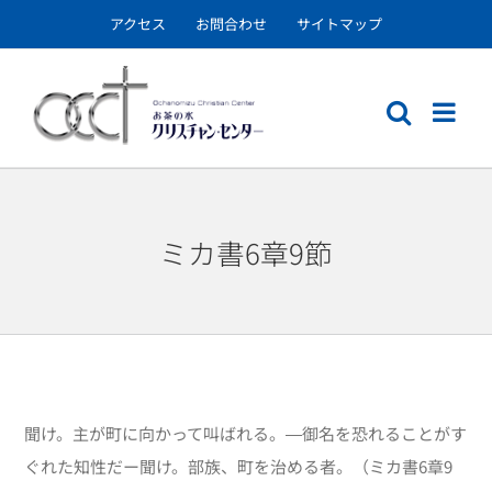
Skip
アクセス
お問合わせ
サイトマップ
to
content
ミカ書6章9節
聞け。主が町に向かって叫ばれる。―御名を恐れることがす
ぐれた知性だー聞け。部族、町を治める者。（ミカ書6章9