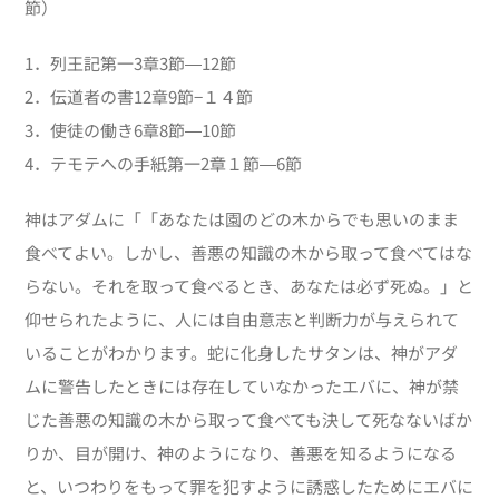
節）
1．列王記第一
3
章
3
節―
12
節
2．伝道者の書
12
章
9
節−１４節
3．使徒の働き
6
章
8
節―
10
節
4．テモテへの手紙第一2章１節―6節
神はアダムに「「あなたは園のどの木からでも思いのまま
食べてよい。しかし、善悪の知識の木から取って食べてはな
らない。それを取って食べるとき、あなたは必ず死ぬ。」と
仰せられたように、人には自由意志と判断力が与えられて
いることがわかります。蛇に化身したサタンは、神がアダ
ムに警告したときには存在していなかったエバに、神が禁
じた善悪の知識の木から取って食べても決して死なないばか
りか、目が開け、神のようになり、善悪を知るようになる
と、いつわりをもって罪を犯すように誘惑したためにエバに