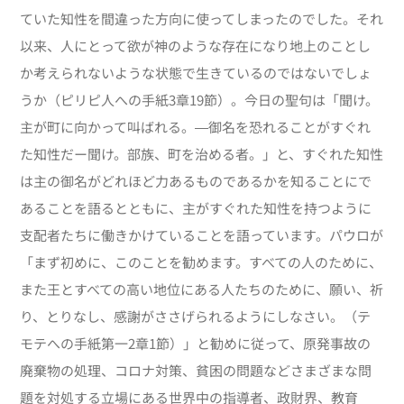
ていた知性を間違った方向に使ってしまったのでした。それ
以来、人にとって欲が神のような存在になり地上のことし
か考えられないような状態で生きているのではないでしょ
うか（ピリピ人への手紙3章19節）。今日の聖句は「聞け。
主が町に向かって叫ばれる。―御名を恐れることがすぐれ
た知性だー聞け。部族、町を治める者。」と、すぐれた知性
は主の御名がどれほど力あるものであるかを知ることにで
あることを語るとともに、主がすぐれた知性を持つように
支配者たちに働きかけていることを語っています。パウロが
「まず初めに、このことを勧めます。すべての人のために、
また王とすべての高い地位にある人たちのために、願い、祈
り、とりなし、感謝がささげられるようにしなさい。（テ
モテへの手紙第一2章1節）」と勧めに従って、原発事故の
廃棄物の処理、コロナ対策、貧困の問題などさまざまな問
題を対処する立場にある世界中の指導者、政財界、教育