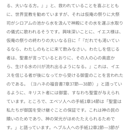
る、大いなる方。』」と、救われていることを喜ぶととも
に、世界宣教を勧めていますが、それは仮庵の祭りに大祭
司がシロアムの池から水を汲んで神殿にその水を運ぶ水取り
の儀式に歌われるそうです。興味深いことに、イエス様は、
仮庵の祭りの終わりの大いなる日に「『だれでも渇いてい
るなら、わたしのもとに来て飲みなさい。わたしを信じる
者は、聖書が言っているとおりに、その人の心の奥底か
ら、生ける水の川が流れ出るようになる。』これは、イエ
スを信じる者が後になってから受ける御霊のことを言われた
のである。（ヨハネの福音書7章37節―38節）」と語ってい
るように、キリスト者には御霊、すなわち聖霊が与えられ
ています。ところで、エペソ人への手紙1章14節は「聖霊は
私たちが御国を受け継ぐことの保証です。これは神の民の
贖いのためであり、神の栄光がほめたたえられるためで
す。」と語っています。ヘブル人への手紙12章2節―3節が