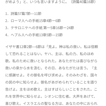
がめよう」と、いつも言いますように。（詩篇40篇16節）
1．詩篇
57
篇
7
節―
11
節
2．ローマ人への手紙15章4節ー6節
3．テサロニケへの手紙 第一5章16節ー24節
4．ヘブル人への手紙13章5節―15節
イザヤ書12章2節―6節は「見よ。神は私の救い。私は信頼
して恐れることはない。ヤハ、主は、私の力、私のほめ
歌。私のために救いとなられた。あなたがたは喜びながら
救いの泉から水を汲む。その日、あなたがたは言う。『主
に感謝せよ。その御名を呼び求めよ。そのみわざを、国々
の民の中に知らせよ。御名があがめられていることを語り
告げよ。主をほめ歌え。主はすばらしいことをされた。こ
れを世界中に知らせよ。シオンに住む者。大声をあげて、
喜び歌え。イスラエルの聖なる方は、あなたの中におられ