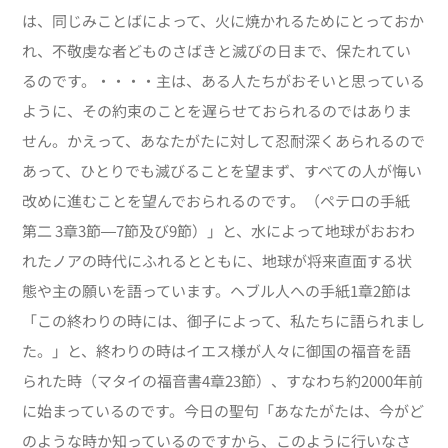
は、同じみことばによって、火に焼かれるためにとっておか
れ、不敬虔な者どものさばきと滅びの日まで、保たれてい
るのです。・・・・主は、ある人たちがおそいと思っている
ように、その約束のことを遅らせておられるのではありま
せん。かえって、あなたがたに対して忍耐深くあられるので
あって、ひとりでも滅びることを望まず、すべての人が悔い
改めに進むことを望んでおられるのです。（ペテロの手紙
第二 3章3節―7節及び9節）」と、水によって地球がおおわ
れたノアの時代にふれるとともに、地球が将来直面する状
態や主の願いを語っています。ヘブル人への手紙1章2節は
「この終わりの時には、御子によって、私たちに語られまし
た。」と、終わりの時はイエス様が人々に御国の福音を語
られた時（マタイの福音書4章23節）、すなわち約2000年前
に始まっているのです。今日の聖句「あなたがたは、今がど
のような時か知っているのですから、このように行いなさ