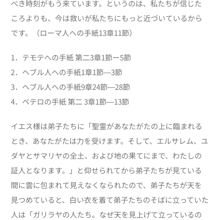
べき時刻がもう来ています。というのは、私たちが信じた
ころよりも、今は救いが私たちにもっと近づいているから
です。（ローマ人への手紙13章11節）
1．テモテへの手紙 第二3章1節ー5節
2．ヘブル人への手紙
1
章
1
節―
3
節
3．ヘブル人への手紙
9
章
24
節―
28
節
4．ペテロの手紙 第二 3章1節―13節
イエス様は弟子たちに「聖霊があなたがたの上に臨まれる
とき、あなたがたは力を受けます。そして、エルサレム、ユ
ダヤとサマリヤの全土、および地の果てにまで、わたしの
証人となります。」と仰せられてから弟子たちが見ている
間に雲に包まれて見えなくなられたので、弟子たちが天を
見つめていると、白い衣を着て弟子たちのそばに立っていた
人は「ガリラヤの人たち。なぜ天を見上げて立っているの