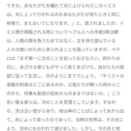
ですか。あなたがたを離れて天に上げられたこのイエス
は、天に上って行かれるのをあなたがたが見たときと同じ
有様で、またおいでになります。」と、話されましたが、イ
エス様が再臨される時についてヘブル人への手紙9章28節
は、人類の罪を負うためではなく、主を待ち望んでいる
人々の救いのために来られることを語っていますが、ペテ
ロは「まず第一に次のことを知っておきなさい。終わりの
日に、あざける者どもがやって来てあざけり、自分たちの欲
望に従って生活し、次のように言うでしょう。『キリストの
来臨の約束はどこにあるのか。父祖たちが眠った時からこ
のかた、何事も創造の初めからのままではないか。』こう
言い張る彼らは、次のことを見落としています。すなわ
ち、天は古い昔からあり、地は神のことばによって水から出
て、水によって成ったのであって、当時の世界は、その水に
より、洪水におおわれて滅びました。しかし、今の天と地