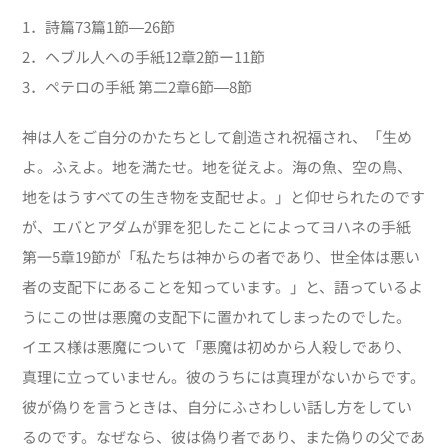
1．詩篇
73
篇
1
節―
26
節
2．ヘブル人への手紙12章2節ー11節
3．ペテロの手紙 第二2章6節―8節
神は人をご自分のかたちとして創造され祝福され、「生め
よ。ふえよ。地を満たせ。地を従えよ。海の魚、空の鳥、
地をはうすべての生き物を支配せよ。」と仰せられたのです
が、エバとアダムが罪を犯したことによってヨハネの手紙
第一5章19節が「私たちは神からの者であり、世全体は悪い
者の支配下にあることを知っています。」と、語っているよ
うにこの世は悪魔の支配下に置かれてしまったのでした。
イエス様は悪魔について「悪魔は初めから人殺しであり、
真理に立っていません。彼のうちには真理がないからです。
彼が偽りを言うときは、自分にふさわしい話し方をしてい
るのです。なぜなら、彼は偽り者であり、また偽りの父であ