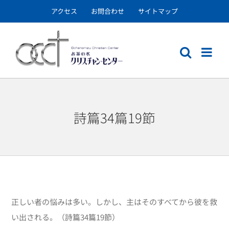
Skip
アクセス
お問合わせ
サイトマップ
to
content
詩篇34篇19節
正しい者の悩みは多い。しかし、主はそのすべてから彼を救
い出される。（詩篇
34
篇
19
節）