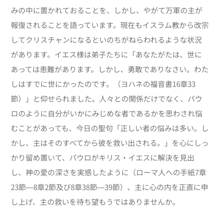
みの中に置かれておることを、しかし、やがて万軍の主が
報復されることを語っています。現在もイスラム教から改宗
してクリスチャンになるといのちがねらわれるような状況
があります。イエス様は弟子たちに「あなたがたは、世に
あっては患難があります。しかし、勇敢でありなさい。わた
しはすでに世にかったのです。（ヨハネの福音書16章33
節）」と仰せられました。人々との関係だけでなく、パウ
ロのように自分がいかにみじめな者であるかを思わされ悩
むことがあっても、今日の聖句「正しい者の悩みは多い。し
かし、主はそのすべてから彼を救い出される。」を心にしっ
かり留め置いて、パウロがキリス・イエスに解決を見出
し、神の愛の深さを実感したように（ローマ人への手紙7章
23節―8章2節及び8章38節―39節）、主に心の内を正直に申
し上げ、主の救いを待ち望もうではありませんか。