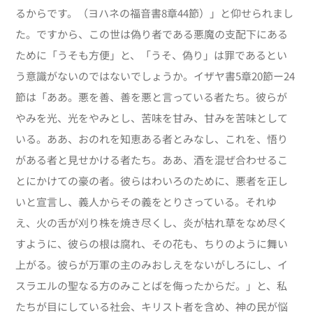
るからです。（ヨハネの福音書8章44節）」と仰せられまし
た。ですから、この世は偽り者である悪魔の支配下にある
ために「うそも方便」と、「うそ、偽り」は罪であるとい
う意識がないのではないでしょうか。イザヤ書5章20節ー24
節は「ああ。悪を善、善を悪と言っている者たち。彼らが
やみを光、光をやみとし、苦味を甘み、甘みを苦味として
いる。ああ、おのれを知恵ある者とみなし、これを、悟り
がある者と見せかける者たち。ああ、酒を混ぜ合わせるこ
とにかけての豪の者。彼らはわいろのために、悪者を正し
いと宣言し、義人からその義をとりさっている。それゆ
え、火の舌が刈り株を焼き尽くし、炎が枯れ草をなめ尽く
すように、彼らの根は腐れ、その花も、ちりのように舞い
上がる。彼らが万軍の主のみおしえをないがしろにし、イ
スラエルの聖なる方のみことばを侮ったからだ。」と、私
たちが目にしている社会、キリスト者を含め、神の民が悩