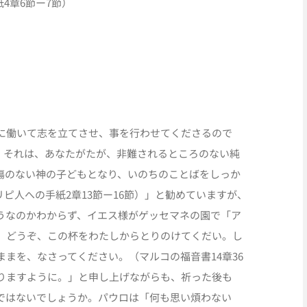
4章6節ー7節）
に働いて志を立てさせ、事を行わせてくださるので
。それは、あなたがたが、非難されるところのない純
傷のない神の子どもとなり、いのちのことばをしっか
ピ人への手紙2章13節ー16節）」と勧めていますが、
うなのかわからず、イエス様がゲッセマネの園で「ア
。どうぞ、この杯をわたしからとりのけてくだい。し
まを、なさってください。（マルコの福音書14章36
りますように。」と申し上げながらも、祈った後も
ではないでしょうか。パウロは「何も思い煩わない