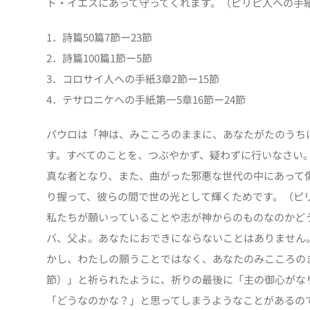
ト・イエスにあって守ってくれます。（ピリピ人への手紙
1．詩篇50篇7節ー23節
2．詩篇100篇1節ー5節
3．コロサイ人への手紙3章2節ー15節
4．テサロニケへの手紙第一5章16節ー24節
パウロは「神は、みこころのままに、あなたがたのうち
す。すべてのことを、つぶやかず、疑わずに行いなさい
真な者となり、また、曲がった邪悪な世代の中にあって
り握って、彼らの間で世の光として輝くためです。（ピリ
私たちが願いっていることや志が神からのものなのかど
バ、父よ。あなたにおできにならないことはありません
かし、わたしの願うことではなく、あなたのみこころのま
節）」と祈られたように、祈りの最後に「主の御心がな
「どうなのかな？」と思ってしまうようなことがあるの