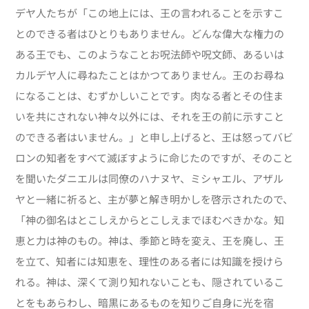
デヤ人たちが「この地上には、王の言われることを示すこ
とのできる者はひとりもありません。どんな偉大な権力の
ある王でも、このようなことお呪法師や呪文師、あるいは
カルデヤ人に尋ねたことはかつてありません。王のお尋ね
になることは、むずかしいことです。肉なる者とその住ま
いを共にされない神々以外には、それを王の前に示すこと
のできる者はいません。」と申し上げると、王は怒ってバビ
ロンの知者をすべて滅ぼすように命じたのですが、そのこと
を聞いたダニエルは同僚のハナヌヤ、ミシャエル、アザル
ヤと一緒に祈ると、主が夢と解き明かしを啓示されたので、
「神の御名はとこしえからとこしえまでほむべきかな。知
恵と力は神のもの。神は、季節と時を変え、王を廃し、王
を立て、知者には知恵を、理性のある者には知識を授けら
れる。神は、深くて測り知れないことも、隠されているこ
とをもあらわし、暗黒にあるものを知りご自身に光を宿