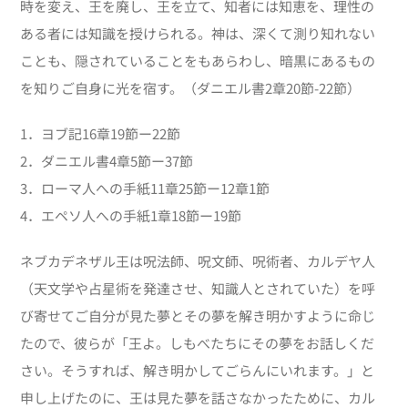
時を変え、王を廃し、王を立て、知者には知恵を、理性の
ある者には知識を授けられる。神は、深くて測り知れない
ことも、隠されていることをもあらわし、暗黒にあるもの
を知りご自身に光を宿す。（ダニエル書2章20節-22節）
1．ヨブ記16章19節ー22節
2．ダニエル書4章5節ー37節
3．ローマ人への手紙11章25節ー12章1節
4．エペソ人への手紙1章18節ー19節
ネブカデネザル王は呪法師、呪文師、呪術者、カルデヤ人
（天文学や占星術を発達させ、知識人とされていた）を呼
び寄せてご自分が見た夢とその夢を解き明かすように命じ
たので、彼らが「王よ。しもべたちにその夢をお話しくだ
さい。そうすれば、解き明かしてごらんにいれます。」と
申し上げたのに、王は見た夢を話さなかったために、カル