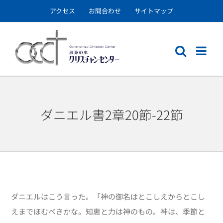
Skip
アクセス
お問合わせ
サイトマップ
to
content
ダニエル書2章20節-22節
ダニエルはこう言った。「神の御名はとこしえからとこし
えまでほむべきかな。知恵と力は神のもの。神は、季節と