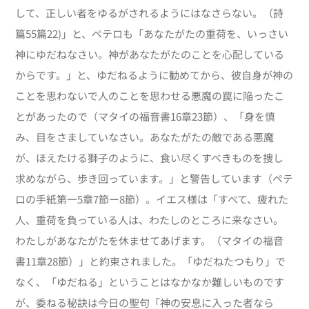
して、正しい者をゆるがされるようにはなさらない。（詩
篇55篇22)」と、ペテロも「あなたがたの重荷を、いっさい
神にゆだねなさい。神があなたがたのことを心配している
からです。」と、ゆだねるように勧めてから、彼自身が神の
ことを思わないで人のことを思わせる悪魔の罠に陥ったこ
とがあったので（マタイの福音書16章23節）、「身を慎
み、目をさましていなさい。あなたがたの敵である悪魔
が、ほえたける獅子のように、食い尽くすべきものを捜し
求めながら、歩き回っています。」と警告しています（ペテ
ロの手紙第一5章7節ー8節）。イエス様は「すべて、疲れた
人、重荷を負っている人は、わたしのところに来なさい。
わたしがあなたがたを休ませてあげます。（マタイの福音
書11章28節）」と約束されました。「ゆだねたつもり」で
なく、「ゆだねる」ということはなかなか難しいものです
が、委ねる秘訣は今日の聖句「神の安息に入った者なら