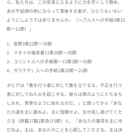
ら、私たちは、この安息に入るように力を尽くして務め、
あの不従順の例にならって落後する者が、ひとりもいない
ようにしようではありませんか。（ヘブル人への手紙4章10
節ー11節）」
1．哀歌3章22節ー26節
2．マタイの福音書11章28節ー30節
3．コリント人への手紙第一15章3節ー10節
4．ガラテヤ」人への手紙2章20節ー21節
ダビデは「悪を行う者に対して腹を立てるな。不正を行う
者に対してねたみを起こすな。彼らは草のようにたちまち
しおれ、青草のように枯れるのだ。」と語ってから「あな
たの道を主に委ねよ。主に信頼せよ。主が成し遂げてくだ
さる（詩篇37篇1節及び5節）と、「あなたの重荷を主にゆ
だねよ。主は、あなたのことを心配してくださる。主は決