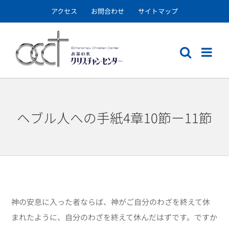
Skip
アクセス
お問合わせ
サイトマップ
to
content
ヘブル人への手紙4章10節ー11節
神の安息に入った者ならば、神がご自分のわざを終えて休
まれたように、自分のわざを終えて休んだはずです。ですか