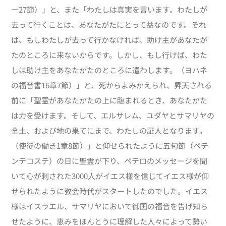
ー27節）」と、また「わたしは真実を言います。わたしが
去って行くことは、あなたがたにとって益なのです。それ
は、もしわたしが去って行かなければ、助け主があなたが
たのところに来ないからです。しかし、もし行けば、わた
しは助け主をあなたがたのところに遣わします。（ヨハネ
の福音書16章7節）」と、死からよみがえられ、昇天される
前に「聖霊があなたがたの上に臨まれるとき、あなたがた
は力を受けます。そして、エルサレム、ユダヤとサマリヤの
全土、および地の果てにまで、わたしの証人となります。
（使徒の働き1章8節）」と仰せられたように五旬節（ペテ
ンテコステ）の日に聖霊が下り、ペテロのメッセージを聞
いて心が刺された3000人がイエス様を信じてイエス様が仰
せられたように教会時代がスタートしたのでした。イエス
様はイスラエル、サマリヤにおいて御国の福音を告げ知ら
せたように、恵みをほんとうに理解した人々によって勢い