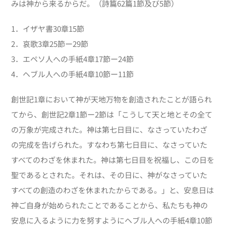
みは神から来るからだ。（詩篇62篇1節及び5節）
1．イザヤ書30章15節
2．哀歌3章25節ー29節
3．エペソ人への手紙4章17節ー24節
4．ヘブル人への手紙4章10節ー11節
創世記1章において神が天地万物を創造されたことが語られ
てから、創世記2章1節ー2節は「こうして天と地とその全て
の万象が完成された。神は第七日目に、なさっていたわざ
の完成を告げられた。すなわち第七日目に、なさっていた
すべてのわざを休まれた。神は第七日目を祝福し、この日を
聖であるとされた。それは、その日に、神がなさっていた
すべての創造のわざを休まれたからである。」と、安息日は
神ご自身が始められたことであることから、私たちも神の
安息に入るように力を努すようにヘブル人への手紙4章10節