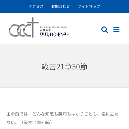
Skip
アクセス
お問合わせ
サイトマップ
to
content
箴言21章30節
主の前では、どんな知恵も英知もはかりごとも、役に立た
ない。（箴言21章30節）