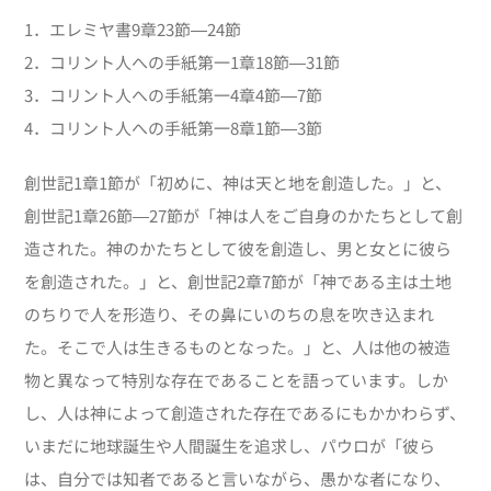
1．エレミヤ書9章23節―24節
2．コリント人への手紙第一1章18節―31節
3．コリント人への手紙第一4章4節―7節
4．コリント人への手紙第一8章1節―3節
創世記1章1節が「初めに、神は天と地を創造した。」と、
創世記1章26節―27節が「神は人をご自身のかたちとして創
造された。神のかたちとして彼を創造し、男と女とに彼ら
を創造された。」と、創世記2章7節が「神である主は土地
のちりで人を形造り、その鼻にいのちの息を吹き込まれ
た。そこで人は生きるものとなった。」と、人は他の被造
物と異なって特別な存在であることを語っています。しか
し、人は神によって創造された存在であるにもかかわらず、
いまだに地球誕生や人間誕生を追求し、パウロが「彼ら
は、自分では知者であると言いながら、愚かな者になり、