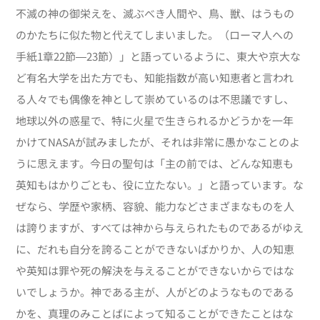
不滅の神の御栄えを、滅ぶべき人間や、鳥、獣、はうもの
のかたちに似た物と代えてしまいました。（ローマ人への
手紙1章22節―23節）」と語っているように、東大や京大な
ど有名大学を出た方でも、知能指数が高い知恵者と言われ
る人々でも偶像を神として崇めているのは不思議ですし、
地球以外の惑星で、特に火星で生きられるかどうかを一年
かけてNASAが試みましたが、それは非常に愚かなことのよ
うに思えます。今日の聖句は「主の前では、どんな知恵も
英知もはかりごとも、役に立たない。」と語っています。な
ぜなら、学歴や家柄、容貌、能力などさまざまなものを人
は誇りますが、すべては神から与えられたものであるがゆえ
に、だれも自分を誇ることができないばかりか、人の知恵
や英知は罪や死の解決を与えることができないからではな
いでしょうか。神である主が、人がどのようなものである
かを、真理のみことばによって知ることができたことはな