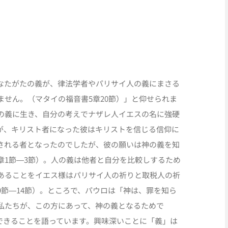
なたがたの義が、律法学者やパリサイ人の義にまさる
せん。（マタイの福音書5章20節）」と仰せられま
の義に生き、自分の考えでナザレ人イエスの名に強硬
が、キリスト者になった彼はキリストを信じる信仰に
される者となったのでしたが、彼の願いは神の義を知
章1節―3節）。人の義は他者と自分を比較しするため
あることをイエス様はパリサイ人の祈りと取税人の祈
9節―14節）。ところで、パウロは「神は、罪を知ら
私たちが、この方にあって、神の義となるためで
できることを語っています。興味深いことに「義」は