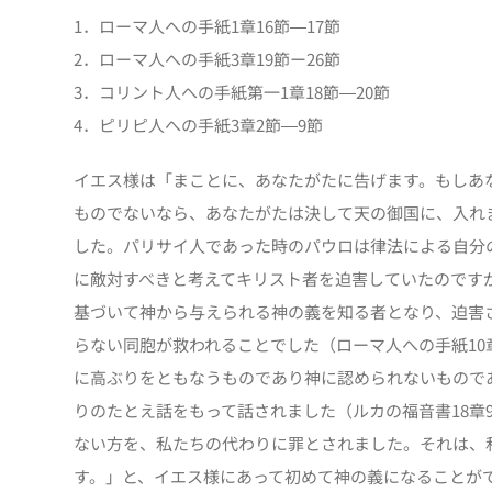
1．ローマ人への手紙1章16節―17節
2．ローマ人への手紙3章19節ー26節
3．コリント人への手紙第一1章18節―20節
4．ピリピ人への手紙3章2節―9節
イエス様は「まことに、あなたがたに告げます。もしあ
ものでないなら、あなたがたは決して天の御国に、入れま
した。パリサイ人であった時のパウロは律法による自分
に敵対すべきと考えてキリスト者を迫害していたのです
基づいて神から与えられる神の義を知る者となり、迫害
らない同胞が救われることでした（ローマ人への手紙10
に高ぶりをともなうものであり神に認められないもので
りのたとえ話をもって話されました（ルカの福音書18章
ない方を、私たちの代わりに罪とされました。それは、
す。」と、イエス様にあって初めて神の義になることが