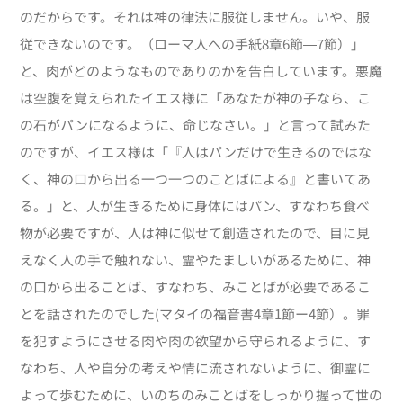
のだからです。それは神の律法に服従しません。いや、服
従できないのです。（ローマ人への手紙8章6節―7節）」
と、肉がどのようなものでありのかを告白しています。悪魔
は空腹を覚えられたイエス様に「あなたが神の子なら、こ
の石がパンになるように、命じなさい。」と言って試みた
のですが、イエス様は「『人はパンだけで生きるのではな
く、神の口から出る一つ一つのことばによる』と書いてあ
る。」と、人が生きるために身体にはパン、すなわち食べ
物が必要ですが、人は神に似せて創造されたので、目に見
えなく人の手で触れない、霊やたましいがあるために、神
の口から出ることば、すなわち、みことばが必要であるこ
とを話されたのでした(マタイの福音書4章1節ー4節）。罪
を犯すようにさせる肉や肉の欲望から守られるように、す
なわち、人や自分の考えや情に流されないように、御霊に
よって歩むために、いのちのみことばをしっかり握って世の