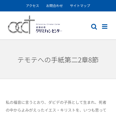
Skip
アクセス
お問合わせ
サイトマップ
to
content
テモテへの手紙第二2章8節
私の福音に言うとおり、ダビデの子孫として生まれ、死者
の中からよみがえったイエス・キリストを、いつも思って