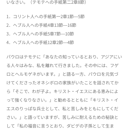
いなさい。（テモテへの手紙第二2章8節）
1．コリント人への手紙第一2章1節―5節
2．ヘブル人への手紙4章13節―16節
3．ヘブル人への手紙5章7節―10節
4．ヘブル人への手紙12章2節―4節
パウロはテモテに「あなたの知っているとおり、アジアにい
る人々はみな、私を離れて行きました。その中には、フゲ
ロとヘルモゲネがいます。」と語る一方、パウロを元気づ
けてくださったオネシボロの家族がいたことを話されてか
ら「そこで、わが子よ。キリスト・イエスにある恵みによ
って強くなりなさい。」と勧めるとともに「キリスト・イ
エスのりっぱな兵士として、私と苦しみをともにしてくだ
さい。」と語っていますが、苦しみに耐えるための秘訣と
して「私の福音に言うとおり、ダビデの子孫として生ま