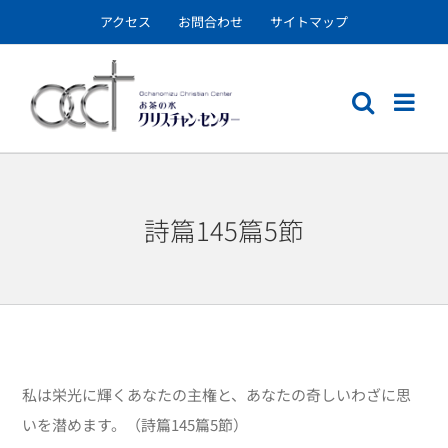
Skip
アクセス
お問合わせ
サイトマップ
to
content
詩篇145篇5節
私は栄光に輝くあなたの主権と、あなたの奇しいわざに思
いを潜めます。（詩篇145篇5節）