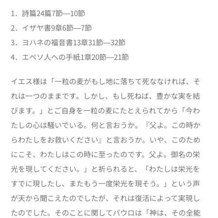
1．詩篇24篇7節―10節
2．イザヤ書9章6節―7節
3．ヨハネの福音書13章31節―32節
4．
エペソ人への手紙1章20節―21節
イエス様は「一粒の麦がもし地に落ちて死ななければ、そ
れは一つのままです。しかし、もし死ねば、豊かな実を結
びます。」とご自身を一粒の麦にたとえられてから「今わ
たしの心は騒いでいる。何と言おうか。『父よ。この時か
らわたしをお救いください』と言おうか。いや、このため
にこそ、わたしはこの時に至ったのです。父よ。御名の栄
光を現してください。」と祈られると、「わたしは栄光を
すでに現したし、またもう一度栄光を現そう。」という声
が天から聞こえたのでしたが、それは復活によって実現し
たのでした。そのことに関してパウロは「神は、その全能