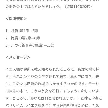
の悩みの中で滅んでいたでしょう。（詩篇119篇92節）
＜関連聖句＞
1．詩篇
1
篇
1
節
—
3
節
2．詩篇
19
篇
7
節
—
8
節
3．ルカの福音書
6
章
1
節
—
23
節
＜メッセージ＞
イエス様が民衆を教え始められたところに、姦淫の場で捕
らえられたひとりの女性を連れて来て、真ん中に置き「先
生。この女は姦淫の現場でつかまえられたのです。モーセ
の律法の中で、こういう女を石打にするように命じていま
す。ところで、あなたは何と言われますか。」と律法学者と
パリサイ人はイエス様を告発する理由を得るために、ため