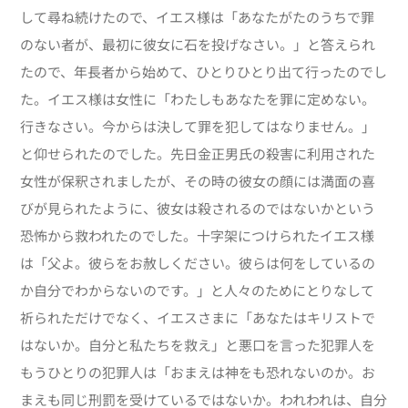
して尋ね続けたので、イエス様は「あなたがたのうちで罪
のない者が、最初に彼女に石を投げなさい。」と答えられ
たので、年長者から始めて、ひとりひとり出て行ったのでし
た。イエス様は女性に「わたしもあなたを罪に定めない。
行きなさい。今からは決して罪を犯してはなりません。」
と仰せられたのでした。先日金正男氏の殺害に利用された
女性が保釈されましたが、その時の彼女の顔には満面の喜
びが見られたように、彼女は殺されるのではないかという
恐怖から救われたのでした。十字架につけられたイエス様
は「父よ。彼らをお赦しください。彼らは何をしているの
か自分でわからないのです。」と人々のためにとりなして
祈られただけでなく、イエスさまに「あなたはキリストで
はないか。自分と私たちを救え」と悪口を言った犯罪人を
もうひとりの犯罪人は「おまえは神をも恐れないのか。お
まえも同じ刑罰を受けているではないか。われわれは、自分