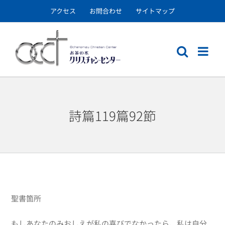
Skip
アクセス
お問合わせ
サイトマップ
to
content
詩篇119篇92節
聖書箇所
もしあなたのみおしえが私の喜びでなかったら、私は自分