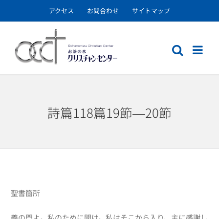
Skip
アクセス
お問合わせ
サイトマップ
to
content
詩篇118篇19節―20節
聖書箇所
義の門よ。私のために開け。私はそこから入り、主に感謝し