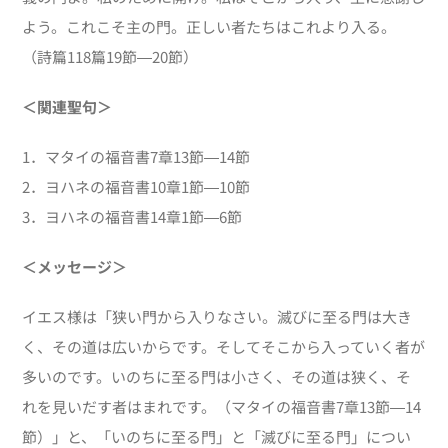
よう。これこそ主の門。正しい者たちはこれより入る。
（詩篇118篇19節―20節）
＜関連聖句＞
1．マタイの福音書
7
章
13
節―
14
節
2．ヨハネの福音書
10
章
1
節―
10
節
3．ヨハネの福音書
14
章
1
節―
6
節
＜メッセージ＞
イエス様は「狭い門から入りなさい。滅びに至る門は大き
く、その道は広いからです。そしてそこから入っていく者が
多いのです。いのちに至る門は小さく、その道は狭く、そ
れを見いだす者はまれです。（マタイの福音書7章13節―14
節）」と、「いのちに至る門」と「滅びに至る門」につい