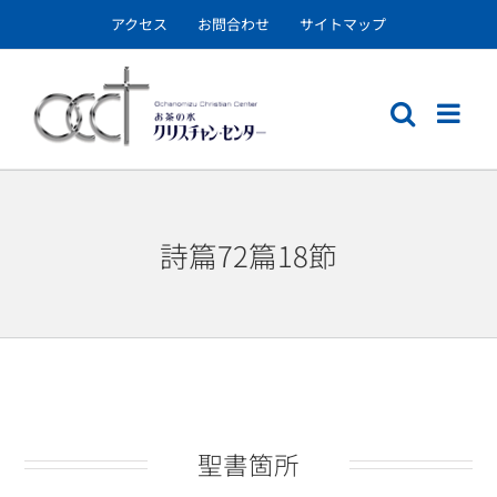
Skip
アクセス
お問合わせ
サイトマップ
to
content
詩篇72篇18節
聖書箇所