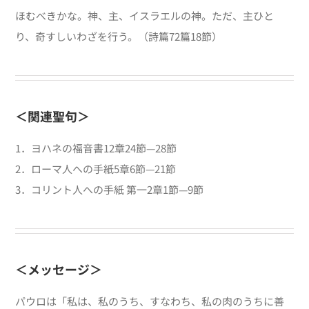
ほむべきかな。神、主、イスラエルの神。ただ、主ひと
り、奇すしいわざを行う。（詩篇72篇18節）
＜関連聖句＞
1．ヨハネの福音書
12
章
24
節
—28
節
2．ローマ人への手紙
5
章
6
節
—21
節
3．コリント人への手紙 第一
2
章
1
節
—9
節
＜メッセージ＞
パウロは「私は、私のうち、すなわち、私の肉のうちに善