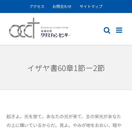
Skip
アクセス
お問合わせ
サイトマップ
to
content
イザヤ書60章1節ー2節
起きよ。光を放て。あなたの光が来て、主の栄光があなた
の上に輝いているからだ。見よ。やみが地をおおい、暗や