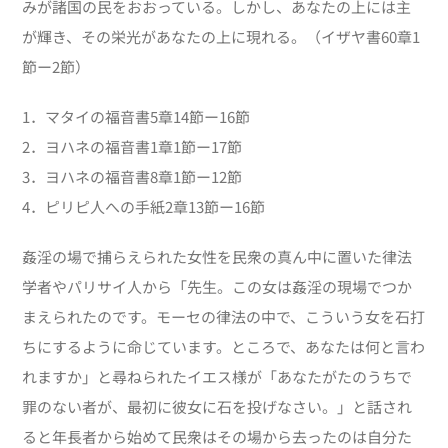
みが諸国の民をおおっている。しかし、あなたの上には主
が輝き、その栄光があなたの上に現れる。（イザヤ書60章1
節ー2節）
1．マタイの福音書5章14節ー16節
2．ヨハネの福音書1章1節ー17節
3．ヨハネの福音書8章1節ー12節
4．ピリピ人への手紙2章13節ー16節
姦淫の場で捕らえられた女性を民衆の真ん中に置いた律法
学者やパリサイ人から「先生。この女は姦淫の現場でつか
まえられたのです。モーセの律法の中で、こういう女を石打
ちにするように命じています。ところで、あなたは何と言わ
れますか」と尋ねられたイエス様が「あなたがたのうちで
罪のない者が、最初に彼女に石を投げなさい。」と話され
ると年長者から始めて民衆はその場から去ったのは自分た