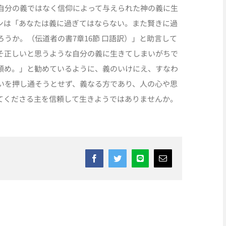
自分の義ではなく信仰によって与えられた神の義に生
ンは「あなたは義に過ぎてはならない。また賢きに過
うか。（伝道者の書7章16節 口語訳）」と助言して
そ正しいと思うような自分の義に生きてしまいがちで
頼め。」と勧めているように、義のいけにえ、すなわ
いを押し通そうとせず、義なる方であり、人の心や思
てくださる主を信頼して生きようではありませんか。
Facebook
Twitter
Line
Email