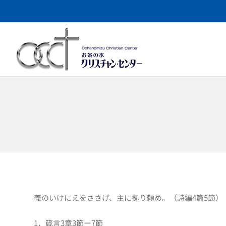
Skip
to
content
義のいけにえをささげ、主に拠り頼め。（詩編4篇5節）
1．箴言3章3節ー7節