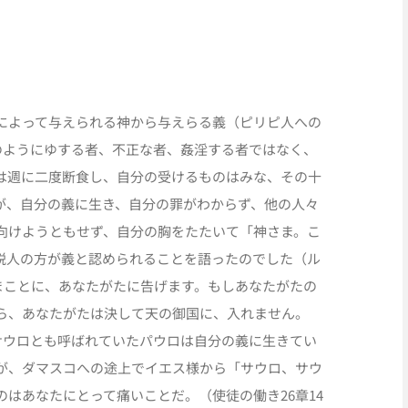
によって与えられる神から与えらる義（ピリピ人への
のようにゆする者、不正な者、姦淫する者ではなく、
は週に二度断食し、自分の受けるものはみな、その十
が、自分の義に生き、自分の罪がわからず、他の人々
向けようともせず、自分の胸をたたいて「神さま。こ
税人の方が義と認められることを語ったのでした（ル
「まことに、あなたがたに告げます。もしあなたがたの
ら、あなたがたは決して天の御国に、入れません。
サウロとも呼ばれていたパウロは自分の義に生きてい
が、ダマスコへの途上でイエス様から「サウロ、サウ
はあなたにとって痛いことだ。（使徒の働き26章14