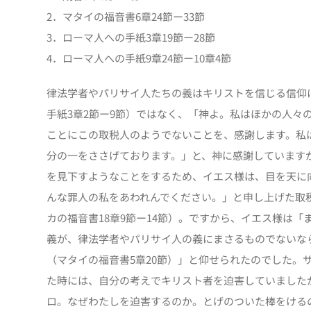
2．マタイの福音書6章24節ー33節
3．ローマ人への手紙3章19節ー28節
4．ローマ人への手紙9章24節ー10章4節
律法学者やパリサイ人たちの義はキリストを信じる信仰
手紙3章2節ー9節）ではなく、「神よ。私はほかの人々
ことにこの取税人のようでないことを、感謝します。私
分の一をささげております。」と、神に感謝しています
を見下すようなことをするため、イエス様は、目を天に
んな罪人の私をあわれんでください。」と申し上げた取
カの福音書18章9節ー14節）。ですから、イエス様は
義が、律法学者やパリサイ人の義にまさるものでないな
（マタイの福音書5章20節）」と仰せられたのでした。
た時には、自分の考えでキリスト者を迫害していました
ロ。なぜわたしを迫害するのか。とげのついた棒をけるの