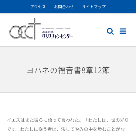
Skip
アクセス
お問合わせ
サイトマップ
to
content
ヨハネの福音書8章12節
イエスはまた彼らに語って言われた。「わたしは、世の光り
です。わたしに従う者は、決してやみの中を歩むことがな