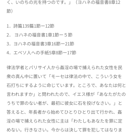
く、いのちの光を持つのです。」（ヨハネの福音書8章12
節）
1．詩篇139篇1節ー12節
2． ヨハネの福音書1章1節ー５節
3．ヨハネの福音書3章16節ー21節
4．エペソ人への手紙5章8節ー17節
律法学者とパリサイ人から姦淫の場で捕えられた女性を民
衆の真ん中に置いて「モーセは律法の中で、こういう女を
石打ちにするように命じています。ところで、あなたは何と
言われますか」と問われたので、イエス様が「あなたがたの
うちで罪のない者が、最初に彼女に石を投げなさい。」と
答えると、年長者から始めてひとりひとり出て行かれ、姦
淫の場で捕えられた女性に主は「わたしもあなたを罪に定
めない。行きなさい。今からは決して罪を犯してはなりま