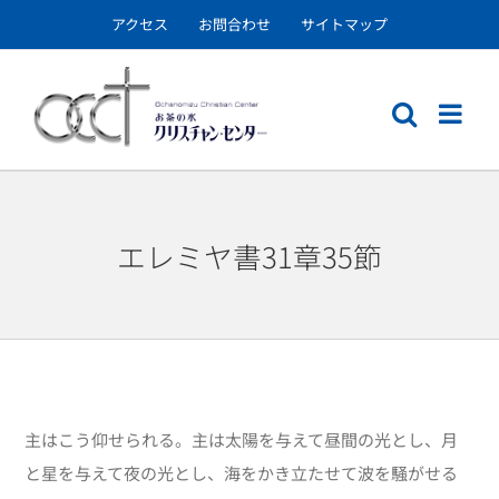
Skip
アクセス
お問合わせ
サイトマップ
to
content
エレミヤ書31章35節
主はこう仰せられる。主は太陽を与えて昼間の光とし、月
と星を与えて夜の光とし、海をかき立たせて波を騒がせる