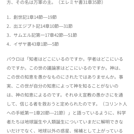
方、その名は万軍の主。（エレミヤ書31章35節）
1．創世記1章14節―19節
2．出エジプト記14章10節―31節
3．サムエル記第一17章42節―51節
4．イザヤ書43章1節―5節
パウロは「知者はどこにいるのですか。学者はどこにいる
のですか。この世の議論家はどこにいるのですか。神は、
この世の知恵を愚かなものにされたではありませんか。事
実、この世が自分の知恵によって神を知ることがないの
は、神の知恵によるのです。それゆえ宣教の愚かさにを通
して、信じる者を救おうと定められたのです。（コリント人
への手紙第一1章20節―21節）」と語っているように、科学
者たちは地球誕生や人類誕生についていまだに解明できな
いだけでなく、地球以外の惑星、候補として上がっている