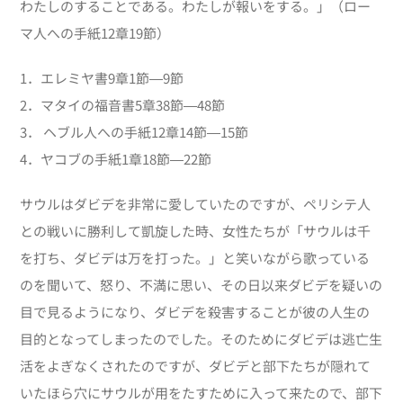
わたしのすることである。わたしが報いをする。」（ロー
マ人への手紙12章19節）
1．エレミヤ書9章1節―9節
2．マタイの福音書5章38節―48節
3． ヘブル人への手紙12章14節―15節
4．ヤコブの手紙1章18節―22節
サウルはダビデを非常に愛していたのですが、ペリシテ人
との戦いに勝利して凱旋した時、女性たちが「サウルは千
を打ち、ダビデは万を打った。」と笑いながら歌っている
のを聞いて、怒り、不満に思い、その日以来ダビデを疑いの
目で見るようになり、ダビデを殺害することが彼の人生の
目的となってしまったのでした。そのためにダビデは逃亡生
活をよぎなくされたのですが、ダビデと部下たちが隠れて
いたほら穴にサウルが用をたすために入って来たので、部下