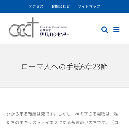
Skip
アクセス
お問合わせ
サイトマップ
to
content
ローマ人への手紙6章23節
罪から来る報酬は死です。しかし、神の下さる賜物は、私
たちの主キリスト・イエスにある永遠のいのちです。（ロ