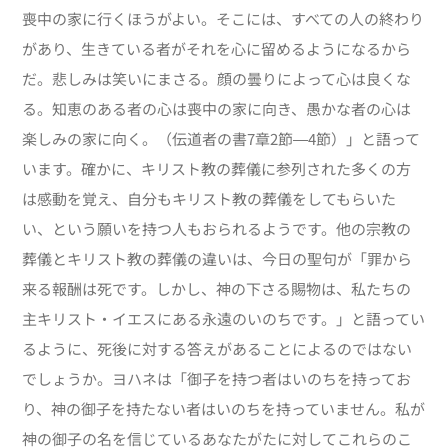
喪中の家に行くほうがよい。そこには、すべての人の終わり
があり、生きている者がそれを心に留めるようになるから
だ。悲しみは笑いにまさる。顔の曇りによって心は良くな
る。知恵のある者の心は喪中の家に向き、愚かな者の心は
楽しみの家に向く。（伝道者の書7章2節―4節）」と語って
います。確かに、キリスト教の葬儀に参列された多くの方
は感動を覚え、自分もキリスト教の葬儀をしてもらいた
い、という願いを持つ人もおられるようです。他の宗教の
葬儀とキリスト教の葬儀の違いは、今日の聖句が「罪から
来る報酬は死です。しかし、神の下さる賜物は、私たちの
主キリスト・イエスにある永遠のいのちです。」と語ってい
るように、死後に対する答えがあることによるのではない
でしょうか。ヨハネは「御子を持つ者はいのちを持ってお
り、神の御子を持たない者はいのちを持っていません。私が
神の御子の名を信じているあなたがたに対してこれらのこ