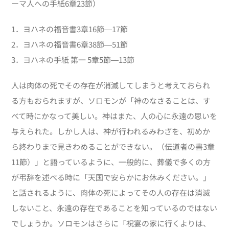
ーマ人への手紙6章23節）
1．ヨハネの福音書
3
章
16
節―
17
節
2．ヨハネの福音書
6
章
38
節―
51
節
3．ヨハネの手紙 第一 5章5節―13節
人は肉体の死でその存在が消滅してしまうと考えておられ
る方もおられますが、ソロモンが「神のなさることは、す
べて時にかなって美しい。神はまた、人の心に永遠の思いを
与えられた。しかし人は、神が行われるみわざを、初めか
ら終わりまで見きわめることができない。（伝道者の書3章
11節）」と語っているように、一般的に、葬儀で多くの方
が弔辞を述べる時に「天国で安らかにお休みください。」
と話されるように、肉体の死によってその人の存在は消滅
しないこと、永遠の存在であることを知っているのではない
でしょうか。ソロモンはさらに「祝宴の家に行くよりは、