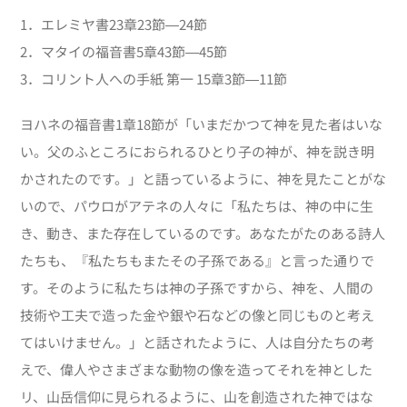
1．エレミヤ書
23
章
23
節―
24
節
2．マタイの福音書
5
章
43
節―
45
節
3．コリント人への手紙 第一
15
章
3
節―
11
節
ヨハネの福音書1章18節が「いまだかつて神を見た者はいな
い。父のふところにおられるひとり子の神が、神を説き明
かされたのです。」と語っているように、神を見たことがな
いので、パウロがアテネの人々に「私たちは、神の中に生
き、動き、また存在しているのです。あなたがたのある詩人
たちも、『私たちもまたその子孫である』と言った通りで
す。そのように私たちは神の子孫ですから、神を、人間の
技術や工夫で造った金や銀や石などの像と同じものと考え
てはいけません。」と話されたように、人は自分たちの考
えで、偉人やさまざまな動物の像を造ってそれを神とした
リ、山岳信仰に見られるように、山を創造された神ではな