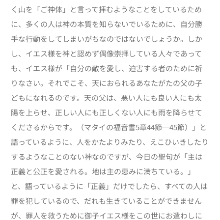
く山を「ご神体」と言って拝むようなことをしているため
に、多くの人は神の本質を知らないでいるために、自分勝
手な行動をしてしまいがちなのではないでしょうか。しか
し、イエス様を神と認めず偶像崇拝している人々であって
も、イエス様が「自分の敵を愛し、迫害する者のために祈
りなさい。それでこそ、天におられるあなたがたの父の子
どもになれるのです。天の父は、悪い人にも良い人にも太
陽を上らせ、正しい人にも正しくない人にも雨を降らせて
くださるからです。（マタイの福音書5章44節―45節）」と
語っているように、人をかたよりみたり、えこひいきしたり
するようなことのない神なのですが、今日の聖句が「主は
正義と公正を愛される。地は主の恵みに満ちている。」
と、語っているように「正義」だけでしたら、すべての人は
罪を犯しているので、だれも生きていることができません
が、罪人を救うために御子イエス様をこの世にお遣わしに