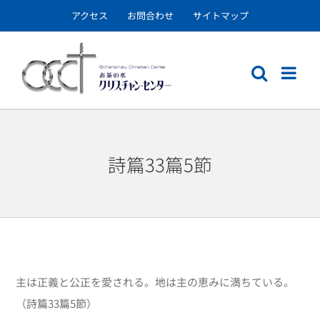
Skip
アクセス
お問合わせ
サイトマップ
to
content
詩篇33篇5節
主は正義と公正を愛される。地は主の恵みに満ちている。
（詩篇
33
篇
5
節）